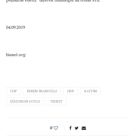
04.09.2019
bianet.org
CHP
EKREM İMAMOĞLU
HDP
KAYYIM
SÜLEYMAN SOYLU
TEHDIT
0