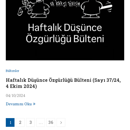
Bültenler
Haftalık Düşünce Özgürlüğü Bülteni (Sayı 37/24,
4 Ekim 2024)
04/10/2024
Devamını Oku
1
2
3
…
36