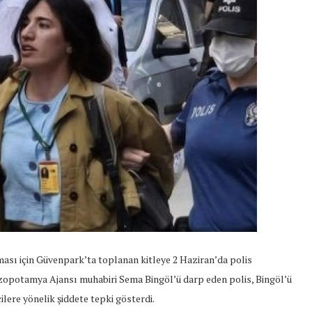
nması için Güvenpark’ta toplanan kitleye 2 Haziran’da polis
opotamya Ajansı muhabiri Sema Bingöl’ü darp eden polis, Bingöl’ü
lere yönelik şiddete tepki gösterdi.