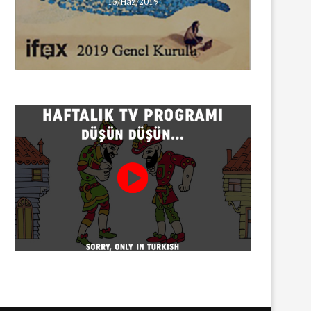
15/Haz/2019
Gazeteci Sema Bingöl ve 24 
hakkında soruşturma
30/07/2026