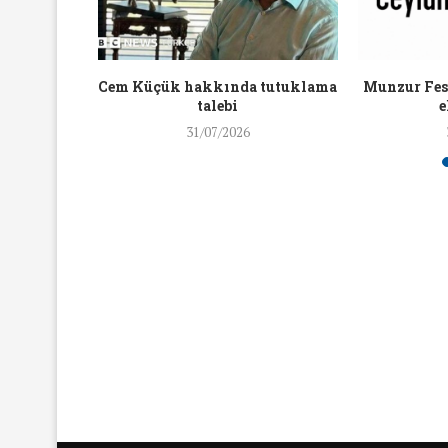
16/Nis/2018
19/Mar/2018
aylaşan
Cem Küçük hakkında tutuklama
Munzur Fest
ra ceza
talebi
e
31/07/2026