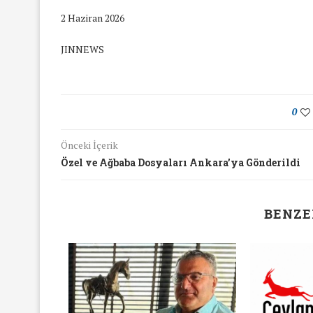
2 Haziran 2026
JINNEWS
0
Önceki İçerik
Özel ve Ağbaba Dosyaları Ankara’ya Gönderildi
BENZE
yında Yaş Ayrımcılığı
Mart Ayında Nefre
Konuştuk
Konuştu