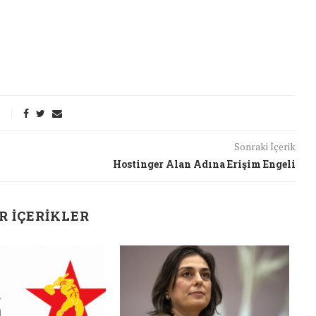
Sonraki İçerik
Hostinger Alan Adına Erişim Engeli
R İÇERIKLER
J
t Söylemi
Şubat Ayında Çatışma Çözümü
k
Konuştuk