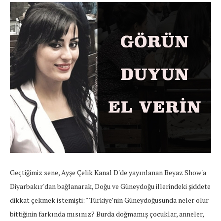
Geçtiğimiz sene, Ayşe Çelik Kanal D'de yayınlanan Beyaz Show'a
Diyarbakır'dan bağlanarak, Doğu ve Güneydoğu illerindeki şiddete
dikkat çekmek istemişti:
"
Türkiye’nin Güneydoğusunda neler olur
bittiğinin farkında mısınız? Burda doğmamış çocuklar, anneler,