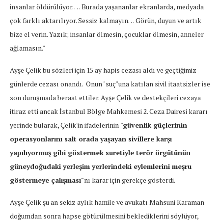
insanlar öldürülüyor. … Burada yaşananlar ekranlarda, medyada
çok farklı aktarılıyor. Sessiz kalmayın… Görün, duyun ve artık
bize el verin. Yazık; insanlar ölmesin, çocuklar ölmesin, anneler
ağlamasın."
Ayşe Çelik bu sözleri için 15 ay hapis cezası aldı ve geçtiğimiz
günlerde cezası onandı. Onun "suç"una katılan sivil itaatsizler ise
son duruşmada beraat ettiler. Ayşe Çelik ve destekçileri cezaya
itiraz etti ancak İstanbul Bölge Mahkemesi 2. Ceza Dairesi kararı
yerinde bularak, Çelik'in ifadelerinin
"
güvenlik güçlerinin
operasyonlarını salt orada yaşayan sivillere karşı
yapılıyormuş gibi göstermek suretiyle terör örgütünün
güneydoğudaki yerleşim yerlerindeki eylemlerini meşru
göstermeye çalışması"
nı karar için gerekçe gösterdi.
Ayşe Çelik şu an sekiz aylık hamile ve avukatı Mahsuni Karaman
doğumdan sonra hapse götürülmesini beklediklerini söylüyor,