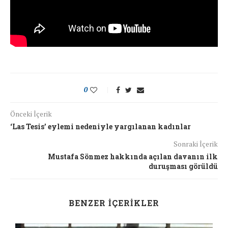
0
Önceki İçerik
‘Las Tesis’ eylemi nedeniyle yargılanan kadınlar
Sonraki İçerik
Mustafa Sönmez hakkında açılan davanın ilk
duruşması görüldü
BENZER İÇERIKLER