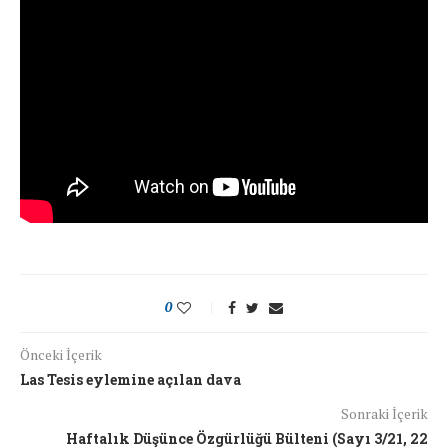
0
Önceki İçerik
Las Tesis eylemine açılan dava
Sonraki İçerik
Haftalık Düşünce Özgürlüğü Bülteni (Sayı 3/21, 22