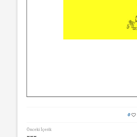
16/Nis/2018
19/Mar/2018
0
Önceki İçerik
xxx