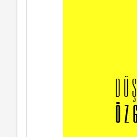
yında Yaş Ayrımcılığı
Mart Ayında Nefre
Konuştuk
Konuştu