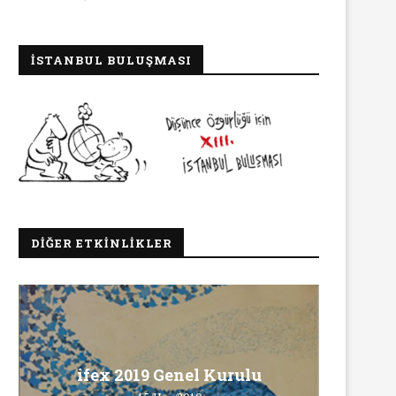
İSTANBUL BULUŞMASI
DIĞER ETKINLIKLER
Ma
ifex 2019 Genel Kurulu
Ö