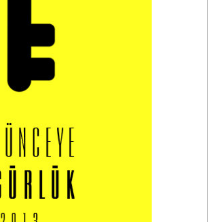
t Söylemi
Şubat Ayında Çatışma Çözümü
k
Konuştuk