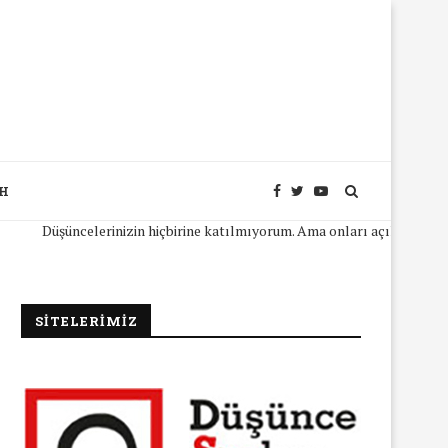
SH
Düşüncelerinizin hiçbirine katılmıyorum. Ama onları açıkça ifade edebil
SİTELERİMİZ