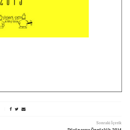
26/Şub/2018
Sonraki İçerik
Düşünceye Özgürlük 2014