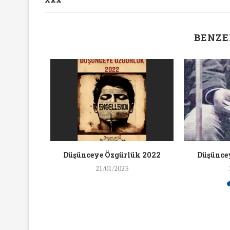
BENZE
ük 2014
Düşünceye Özgürlük 2022
Düşünce
21/01/2023