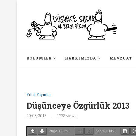
BÖLÜMLER
HAKKIMIZDA
MEVZUAT
Yıllık Yayınlar
Düşünceye Özgürlük 2013
20/03/2015
1738
views
Page
1
/
158
Zoom
100%