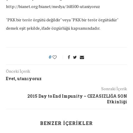
http://bianet.org/bianet/medya/168500-utaniyoruz
"PKK bir terör örgütü değildir" veya "PKK bir terör örgütüdür"
demek eşit şekilde, ifade özgürlüğü kapsamındadır.
0
Önceki İçerik
Evet, utanıyoruz
Sonraki İçerik
2015 Day to End Impunity – CEZASIZLIĞA SON
Etkinliği
BENZER İÇERIKLER