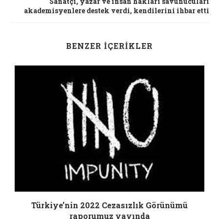
Sanatçı, yazar ve insan hakları savunucuları
akademisyenlere destek verdi, kendilerini ihbar etti
BENZER İÇERIKLER
Türkiye’nin 2022 Cezasızlık Görünümü
raporumuz yayında