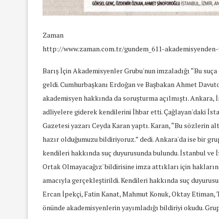
16/Nis/2018
19/Mar/2018
Zaman
http://www.zaman.com.tr/gundem_611-akademisyenden-yen
Barış İçin Akademisyenler Grubu'nun imzaladığı “Bu suça 
geldi. Cumhurbaşkanı Erdoğan ve Başbakan Ahmet Davutoğlu
akademisyen hakkında da soruşturma açılmıştı. Ankara, İst
adliyelere giderek kendilerini İhbar etti. Çağlayan'daki İ
Gazetesi yazarı Ceyda Karan yaptı. Karan, “Bu sözlerin a
hazır olduğumuzu bildiriyoruz.” dedi. Ankara'da ise bir gru
kendileri hakkında suç duyurusunda bulundu. İstanbul ve İ
Ortak Olmayacağız' bildirisine imza attıkları için haklar
amacıyla gerçekleştirildi. Kendileri hakkında suç duyurus
Ercan İpekçi, Fatin Kanat, Mahmut Konuk, Oktay Etiman, T
önünde akademisyenlerin yayımladığı bildiriyi okudu. Gru