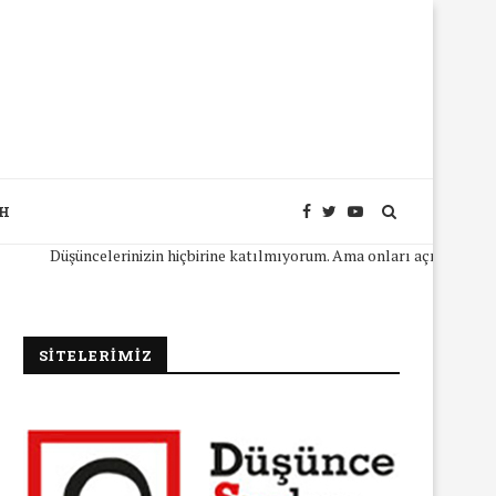
SH
üncelerinizin hiçbirine katılmıyorum. Ama onları açıkça ifade edebilmeni
SİTELERİMİZ