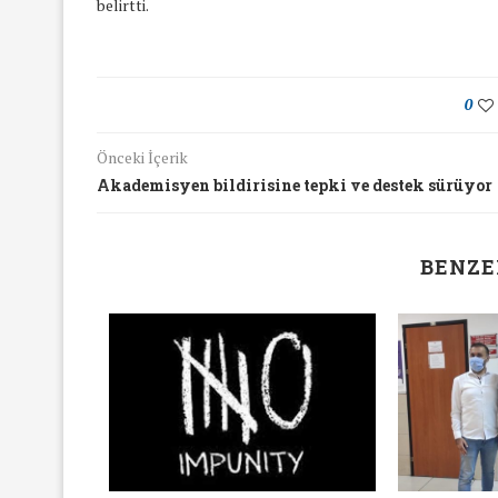
belirtti.
0
Önceki İçerik
Akademisyen bildirisine tepki ve destek sürüyor
BENZE
 Kalmasın
gandası