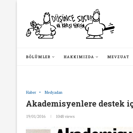
BÖLÜMLER
HAKKIMIZDA
MEVZUAT
Haber
Medyadan
Akademisyenlere destek içi
19/01/2016
1048
views