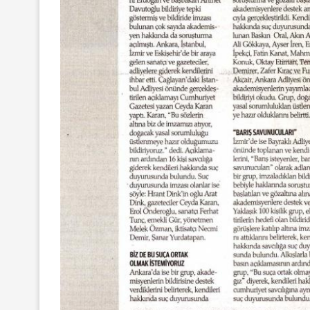
yında Yaş Ayrımcılığı
Mart Ayında Nefre
Konuştuk
Konuştu