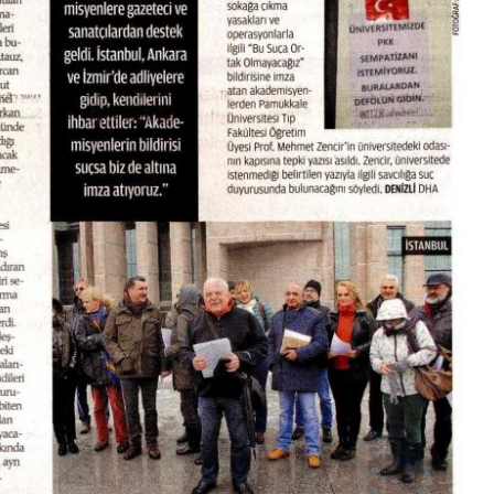
t Söylemi
Şubat Ayında Çatışma Çözümü
k
Konuştuk