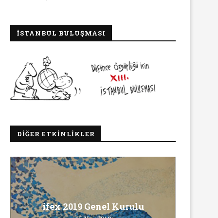
İSTANBUL BULUŞMASI
DIĞER ETKINLIKLER
Ma
ifex 2019 Genel Kurulu
Ö