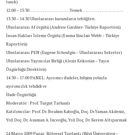
tanık)
12:00 – 13:30 ………………………….Yemek ………………………….
13:30 – 14:30 Uluslararası kurumların tebliğleri:
Uluslararası Af örgütü (Andrew Gardner- Türkiye Raportörü)
İnsan Hakları İzleme Örgütü (Emma Sinclair Webb – Türkiye
Raportörü)
Uluslararası PEN (Eugene Schoulgin – Uluslararası Sekreter)
Uluslararası Yayıncılar Birliği (Alexis Krikorian – Yayın
Özgürlüğü Direktörü)
14:30 – 17:00 PANEL: Ayırımcı ifadeler, bilişim yoluyla
ayırımcılık tehdidi ve
İfade Özgürlüğü
Moderatör : Prof. Turgut Tarhanlı
Katılımcılar: Prof. Dr. İbrahim Kaboğlu, Doç. Dr.Yaman Akdeniz,
Yrd. Doç. Dr. Asuman A. İnceoğlu, Yrd. Doç. Dr. Kerem Altıparmak
24 Mayıs 2009 Pazar: Bölgesel Toplantı (Bilgi Üniversitesi –