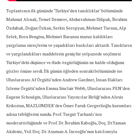
Toplantının ilk gününde ‘Türkiye’den tanıklıklar’ bölümünde
Mahmut Alınak, Temel Demirer, Abdurrahman Dilipak, İbrahim
Özdabak, Doğan Özkan, Serkis Seropyan, Mehmet Tursun, Alp
Selek, Bora Bengisu, Mehmet Baransu maruz kaldıkları
yargılama süreçlerini ve yaşadıkları baskıları aktardı. Tanıkların
ve yargılandıkları maddelerin geniş bir yelpazede seçilmesi
Türkiye’deki düşünce ve ifade özgürlüğünün ne halde olduğunu
gözler önüne serdi. İlk günün öğleden sonraki bölümünde ise
Uluslararası Af Örgütü’nden Andrew Gardner, İnsan Hakları
İzleme Örgütü’nden Emma Sinclair Webb, Uluslararası PEN’den
Eugene Schoulgin, Uluslararası Yayıncılar Birliği’nden Alexis
Krikorian, MAZLUMDER’den Ömer Faruk Gergerlioğlu kurumları
adına tebliğlerini sundu. Prof. Turgut Tarhanlı’nın
moderatörlüğünde ve Prof. Dr. İbrahim Kaboğlu, Doç. Dr.Yaman
Akdeniz, Yrd. Doç. Dr. Asuman A. İnceoğlu’nun katılımıyla