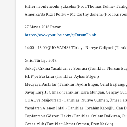
Hitler’in önlenebilir yükselişi (Prof. Thomas Kühne- Tarihç
Amerika’da Kızıl Korku – Mc Carthy dönemi (Prof. Kristen 
27 Mayıs 2018 Pazar
https://www.youtube.com/c/DusunThink
14:00 – 16:00 QUO VADIS? Türkiye Nereye Gidiyor? (Tanıkl
Giriş: Türkiye 2018
Sokağa Çıkma Yasakları ve Sonrası (Tanıklar: Nurcan Bay
HDP’ye Baskılar (Tanıklar: Ayhan Bilgen)
Medyaya Baskılar (Tanıklar: Aydın Engin, Celal Başlangı
Savaş Karşıtı Olmak (Tanıklar: Esra Mungan, Gençay Gür
OHAL ve Mağdurları (Tanıklar: Nuriye Gülmen, Ömer Faru
Yasaların Alenen İhlali (Tanıklar: İbrahim Kaboğlu, Can 
Toplantı ve Gösteri Hakkı (Tanıklar: Özlem Dalkıran, Gü
Cezasızlık (Tanıklar:Ahmet Özmen, Eren Keskin)