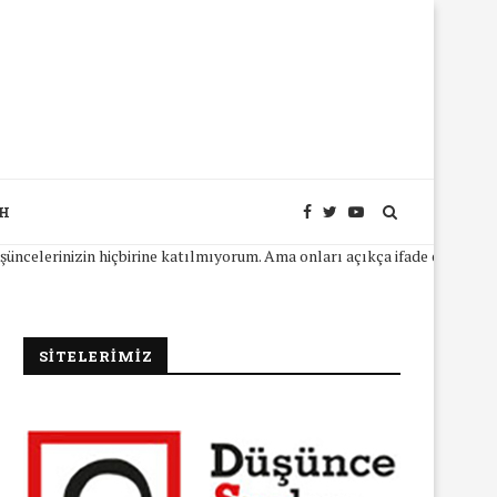
SH
zin hiçbirine katılmıyorum. Ama onları açıkça ifade edebilmeniz için so
SİTELERİMİZ