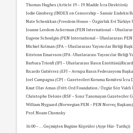
Thomas Hughes (Article 19 – 19. Madde İcra Direktörü)
Jodie Ginsberg (INDEX on Censorship – Sansür Endeksi B
Nate Schenkkan (Freedom House – Özgürlük Evi Türkiye
Joanne Leedom Ackerman (PEN International – Uluslarara
Eugene Schoulgin (PEN International – Uluslararası PEN 
Michiel Kolman (IPA – Uluslararası Yayıncılar Birliği Başk
Kristenn Einarsson (IPA -Uluslararası Yayıncılar Birliği 
Barbara Trionfi (IPI – Uluslararası Basın Enstitüsü)Rica
Ricardo Gutiérrez (EFJ – Avrupa Basın Federasyonu Başka
Joel Campagna (CPJ – Gazetecileri Koruma Komitesi İcra 
Knut Olav Amas (Fritt-Ord Foundation / Özgür Söz Vakfı 
Christophe Deloire (RSF – Sınır Tanımayan Gazeteciler G
William Nygaard (Norwegian PEN – PEN Norveç Başkanı
Prof. Noam Chomsky
16:00 – … Geçmişten Bugüne Köprüler (Ayşe Hür- Tarihçi)