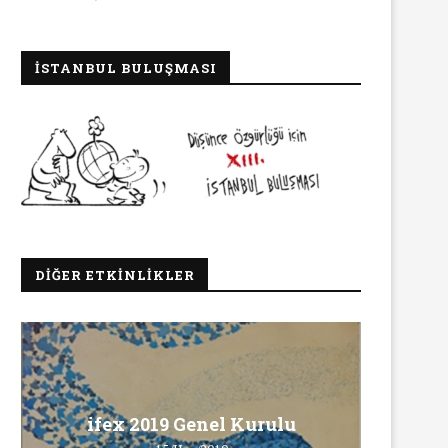
İSTANBUL BULUŞMASI
DIĞER ETKINLIKLER
Ma
ifex 2019 Genel Kurulu
Ö