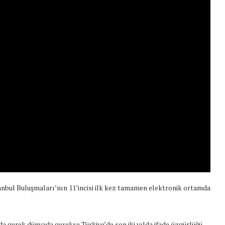
tanbul Buluşmaları’nın 11’incisi ilk kez tamamen elektronik ortamda
t Söylemi
Şubat Ayında Çatışma Çözümü
k
Konuştuk
 gerek dünyada gerekse Türkiye’de son iki yılda ifade özgürlüğü