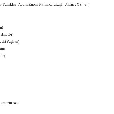
i (Tanıklar: Aydın Engin, Karin Karakaşlı, Ahmet Özmen)
n)
rdinatör)
eski Başkan)
kan)
tör)
n umutlu mu?