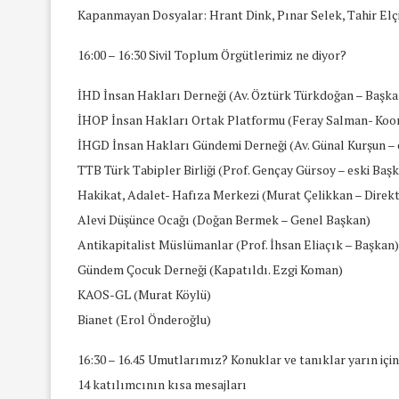
Kapanmayan Dosyalar: Hrant Dink, Pınar Selek, Tahir Elç
16:00 – 16:30 Sivil Toplum Örgütlerimiz ne diyor?
İHD İnsan Hakları Derneği (Av. Öztürk Türkdoğan – Başka
İHOP İnsan Hakları Ortak Platformu (Feray Salman- Koo
İHGD İnsan Hakları Gündemi Derneği (Av. Günal Kurşun – 
TTB Türk Tabipler Birliği (Prof. Gençay Gürsoy – eski Baş
Hakikat, Adalet- Hafıza Merkezi (Murat Çelikkan – Direk
Alevi Düşünce Ocağı (Doğan Bermek – Genel Başkan)
Antikapitalist Müslümanlar (Prof. İhsan Eliaçık – Başkan)
Gündem Çocuk Derneği (Kapatıldı. Ezgi Koman)
KAOS-GL (Murat Köylü)
Bianet (Erol Önderoğlu)
16:30 – 16.45 Umutlarımız? Konuklar ve tanıklar yarın içi
14 katılımcının kısa mesajları