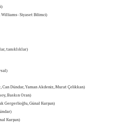
i)
Williams- Siyaset Bilimci)
ar, tanıklıklar)
sal)
ç, Can Dündar, Yaman Akdeniz, Murat Çelikkan)
soy, Baskın Oran)
k Gergerlioğlu, Günal Kurşun)
Dündar)
nal Kurşun)