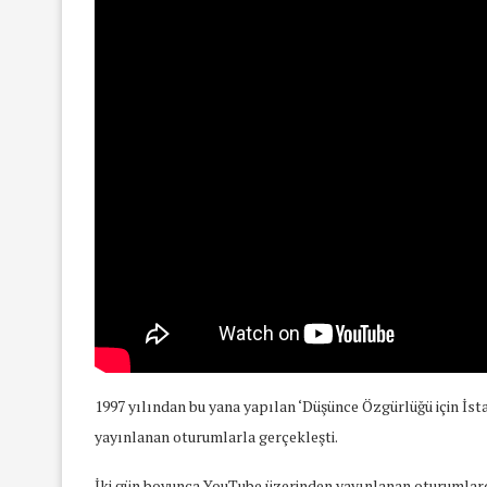
1997 yılından bu yana yapılan ‘Düşünce Özgürlüğü için İs
yayınlanan oturumlarla gerçekleşti.
yında Yaş Ayrımcılığı
Mart Ayında Nefre
Konuştuk
Konuştu
İki gün boyunca YouTube üzerinden yayınlanan oturumlarda