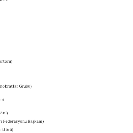
ortörü)
emokratlar Grubu)
eri
törü)
rı Federasyonu Başkanı)
ektörü)