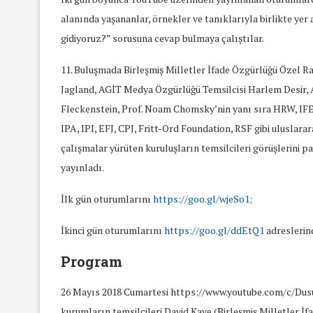
16/Nis/2018
19/Mar/2018
alanında yaşananlar, örnekler ve tanıklarıyla birlikte yer 
gidiyoruz?” sorusuna cevap bulmaya çalıştılar.
11. Buluşmada Birleşmiş Milletler İfade Özgürlüğü Özel R
Jagland, AGİT Medya Özgürlüğü Temsilcisi Harlem Desir,
Fleckenstein, Prof. Noam Chomsky’nin yanı sıra HRW, IF
IPA, IPI, EFJ, CPJ, Fritt-Ord Foundation, RSF gibi uluslara
çalışmalar yürüten kuruluşların temsilcileri görüşlerini p
yayınladı.
İlk gün oturumlarını
https://goo.gl/wjeSo1;
İkinci gün oturumlarını
https://goo.gl/ddEtQ1
adreslerind
Program
26 Mayıs 2018 Cumartesi https://www.youtube.com/c/DusunT
kurumların temsilcileri David Kaye (Birleşmiş Milletler İ