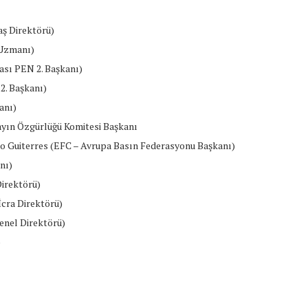
aş Direktörü)
 Uzmanı)
sı PEN 2. Başkanı)
2. Başkanı)
anı)
Yayın Özgürlüğü Komitesi Başkanı
rdo Guiterres (EFC – Avrupa Basın Federasyonu Başkanı)
nı)
Direktörü)
İcra Direktörü)
enel Direktörü)
)