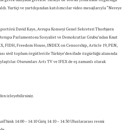
26/Şub/2018
aldı. Yurtiçi ve yurtdışından katılımcılar video mesajlarıyla “Nereye
aportörü David Kaye, Avrupa Konseyi Genel Sekreteri Thorbjørn
 Avrupa Parlamentosu Sosyalist ve Demokratlar Grubu’ndan Knut
EX, FIDH, Freedom House, INDEX on Censorship, Article 19, PEN,
rası sivil toplum örgütleri ile Türkiye’den ifade özgürlüğü alanında
aylaştılar. Oturumları Artı TV ve IFEX de eş zamanlı olarak
en izleyebilirsiniz.
hink 14:00 – 14:10 Giriş 14:10 – 14:30 Uluslararası resmi
fade…