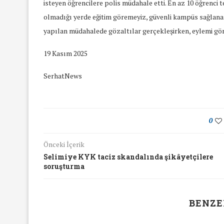
isteyen öğrencilere polis müdahale etti. En az 10 öğrenci t
olmadığı yerde eğitim göremeyiz, güvenli kampüs sağlana
yapılan müdahalede gözaltılar gerçekleşirken, eylemi gör
19 Kasım 2025
SerhatNews
0
Önceki İçerik
Selimiye KYK taciz skandalında şikâyetçilere
soruşturma
BENZE
yında Yaş Ayrımcılığı
Mart Ayında Nefre
Konuştuk
Konuştu