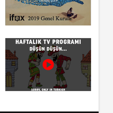
15/Haz/2019
INNEWS’in Türkçe X hesabına
erişim engeli
30/07/2026
Gazeteci Sema Bingöl ve 24 
hakkında soruşturma
30/07/2026