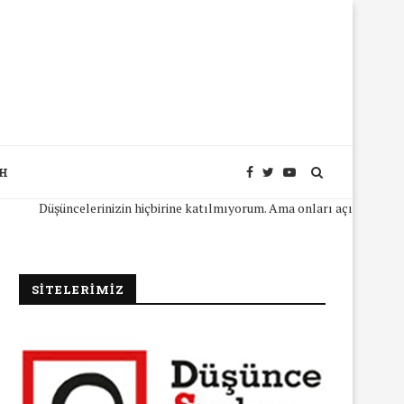
SH
Düşüncelerinizin hiçbirine katılmıyorum. Ama onları açıkça ifade edebil
SİTELERİMİZ