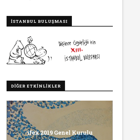
İSTANBUL BULUŞMASI
DIĞER ETKINLIKLER
Ma
ifex 2019 Genel Kurulu
Ö