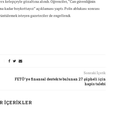
ers kelepçeyle gözaltına alındı. Öğrenciler, “Can güvenliğinin
na kadar boykottayız” açıklaması yaptı. Polis ablukası sonrası
üntülemek isteyen gazeteciler de engellendi.
Sonraki İçerik
FETÖ’ye finansal destekte bulunan 27 şüpheli için
hapis talebi
R İÇERIKLER
t Söylemi
Şubat Ayında Çatışma Çözümü
k
Konuştuk