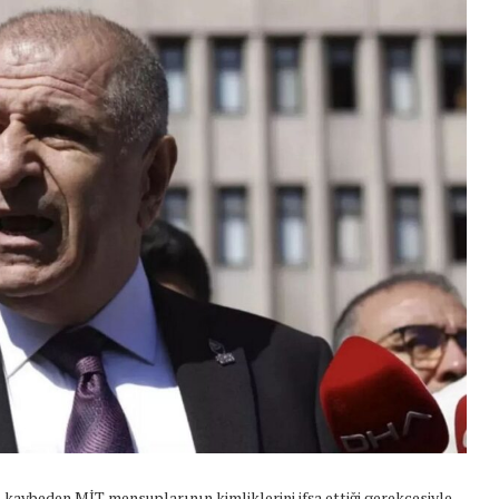
 kaybeden MİT mensuplarının kimliklerini ifşa ettiği gerekçesiyle