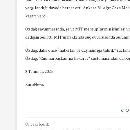
yargılandığı davada beraat etti. Ankara 26. Ağır Ceza Ma
kararı verdi.
Özdağ savunmasında, şehit MİT mensuplarının isimlerinin 
dediğini belirtti. MİT’in hakkında suç duyurusunda bulunmad
Özdağ, daha önce “halkı kin ve düşmanlığa tahrik” suçlam
Özdağ, “Cumhurbaşkanına hakaret” suçlamasından da bera
8 Temmuz 2025
EuroNews
0
yında Yaş Ayrımcılığı
Mart Ayında Nefre
Önceki İçerik
Konuştuk
Konuştu