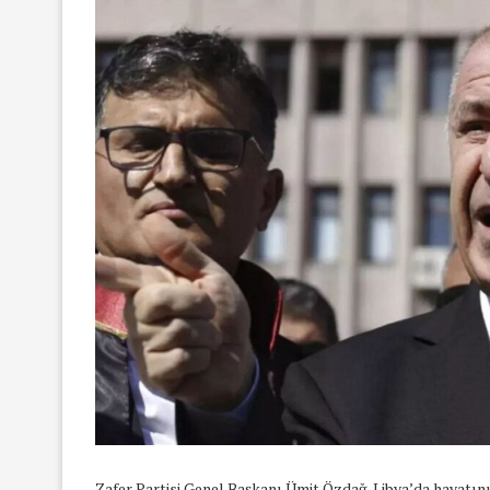
Zafer Partisi Genel Başkanı Ümit Özdağ, Libya’da hayatını