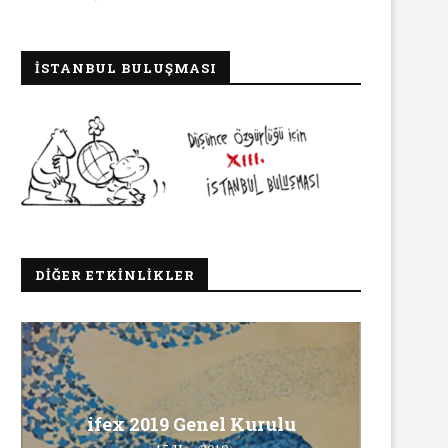
İSTANBUL BULUŞMASI
DIĞER ETKINLIKLER
Ma
ifex 2019 Genel Kurulu
Ö