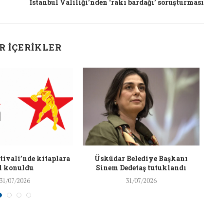
İstanbul Valiliği’nden ‘rakı bardağı’ soruşturması
26/Şub/2018
R İÇERIKLER
J
ivali’nde kitaplara
Üsküdar Belediye Başkanı
l konuldu
Sinem Dedetaş tutuklandı
31/07/2026
31/07/2026