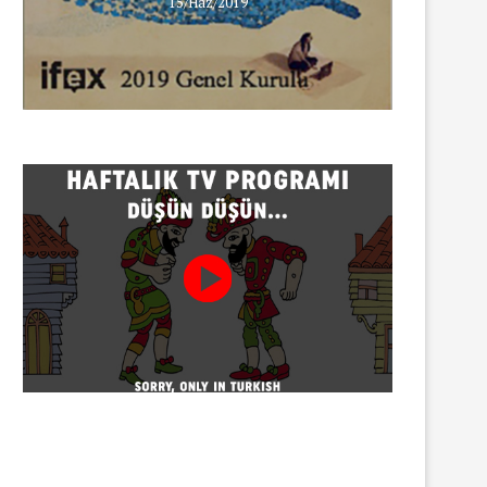
15/Haz/2019
INNEWS’in Türkçe X hesabına
erişim engeli
30/07/2026
Gazeteci Sema Bingöl ve 24 
hakkında soruşturma
30/07/2026