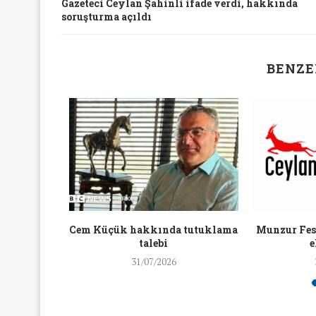
Gazeteci Ceylan Şahinli ifade verdi, hakkında
16/Nis/2018
19/Mar/2018
soruşturma açıldı
BENZE
aylaşan
Cem Küçük hakkında tutuklama
Munzur Fest
ra ceza
talebi
e
31/07/2026