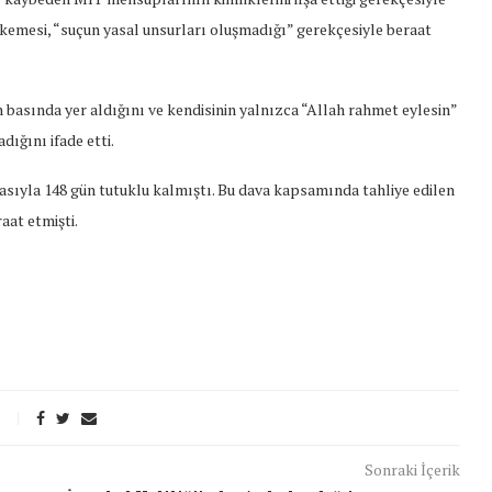
hkemesi, “suçun yasal unsurları oluşmadığı” gerekçesiyle beraat
basında yer aldığını ve kendisinin yalnızca “Allah rahmet eylesin”
ığını ifade etti.
asıyla 148 gün tutuklu kalmıştı. Bu dava kapsamında tahliye edilen
at etmişti.
t Söylemi
Şubat Ayında Çatışma Çözümü
Sonraki İçerik
k
Konuştuk