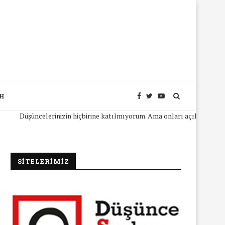
SH
üşüncelerinizin hiçbirine katılmıyorum. Ama onları açıkça ifade edebilm
SİTELERİMİZ