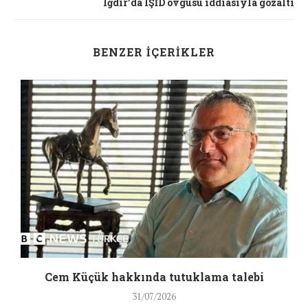
Iğdır’da IŞİD övgüsü iddiasıyla gözaltı
BENZER İÇERIKLER
a
Cem Küçük hakkında tutuklama talebi
31/07/2026