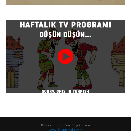
Düşünce Suçu!?na Karşı Girişim
www.dusun-think.net