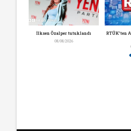
16/Nis/2018
19/Mar/2018
kişinin
İlksen Özalper tutuklandı
RTÜK’ten A
m etti
08/08/2026