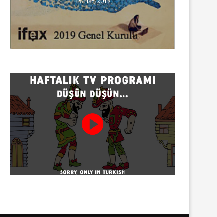
15/Haz/2019
Menderes Belediye Başkanı
Adana’da servisçilerin eyl
İlkay Çiçek tutuklandı
polis müdahalesi
07/08/2026
07/08/2026