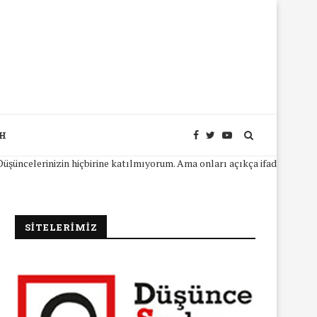
SH
lerinizin hiçbirine katılmıyorum. Ama onları açıkça ifade edebilmeniz i
SİTELERİMİZ