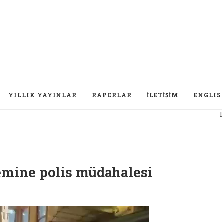
YILLIK YAYINLAR
RAPORLAR
İLETIŞIM
ENGLI
Düşünce
lemine polis müdahalesi