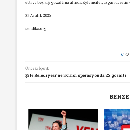
etti ve beş kişi gözaltına alındı. Eylemciler, asgari ücreti
23 Aralık 2025
sendika.org
0
Önceki İçerik
Şile Belediyesi’ne ikinci operasyonda 22 gözaltı
BENZE
yında Yaş Ayrımcılığı
Mart Ayında Nefre
Konuştuk
Konuştu