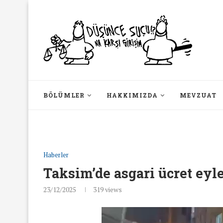
BÖLÜMLER
HAKKIMIZDA
MEVZUAT
Haberler
Taksim’de asgari ücret ey
23/12/2025
319
views