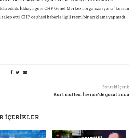
iddia edildi. İddiaya göre CHP Genel Merkezi, organizasyonu “korsan
 talep etti. CHP cephesi haberle ilgili resmi bir açıklama yapmadı.
Sonraki İçerik
Kürt mülteci İsviçre’de gözaltında
R İÇERIKLER
t Söylemi
Şubat Ayında Çatışma Çözümü
k
Konuştuk