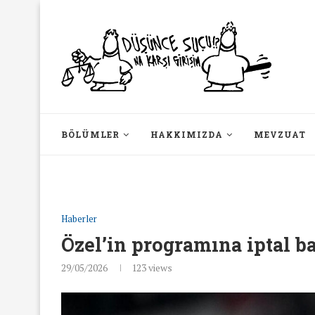
BÖLÜMLER
HAKKIMIZDA
MEVZUAT
Haberler
Özel’in programına iptal b
29/05/2026
123
views