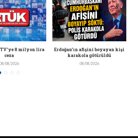
26/Şub/2018
TV’ye 8 milyon lira
Erdoğan’ın afişini boyayan kişi
ceza
karakola götürüldü
08/08/2026
08/08/2026