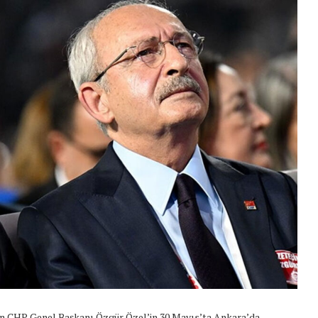
nin CHP Genel Başkanı Özgür Özel’in 30 Mayıs’ta Ankara’da