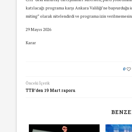
katılacağı programa karşı Ankara Valiliği’ne başvurduğu 
miting” olarak nitelendirdi ve programa izin verilmemesini
29 Mayıs 2026
Karar
0
Önceki İçerik
TTB’den 19 Mart raporu
BENZE
yında Yaş Ayrımcılığı
Mart Ayında Nefre
Konuştuk
Konuştu