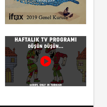
15/Haz/2019
Menderes Belediye Başkanı
Adana’da servisçilerin eyl
İlkay Çiçek tutuklandı
polis müdahalesi
07/08/2026
07/08/2026