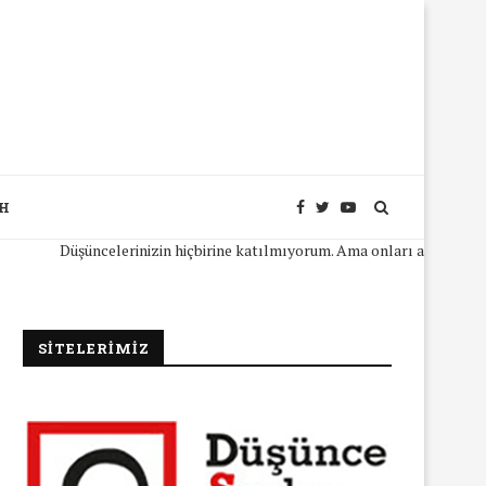
SH
Düşüncelerinizin hiçbirine katılmıyorum. Ama onları açıkça ifade edeb
SİTELERİMİZ