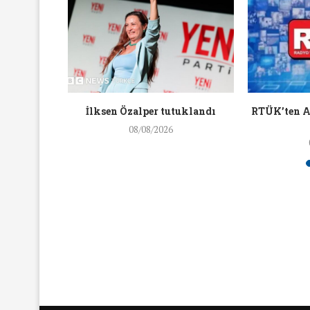
16/Nis/2018
19/Mar/2018
kişinin
İlksen Özalper tutuklandı
RTÜK’ten A
m etti
08/08/2026