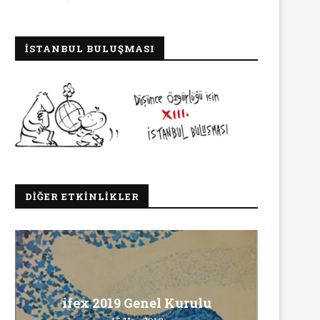
İSTANBUL BULUŞMASI
DIĞER ETKINLIKLER
Ma
ifex 2019 Genel Kurulu
Ö