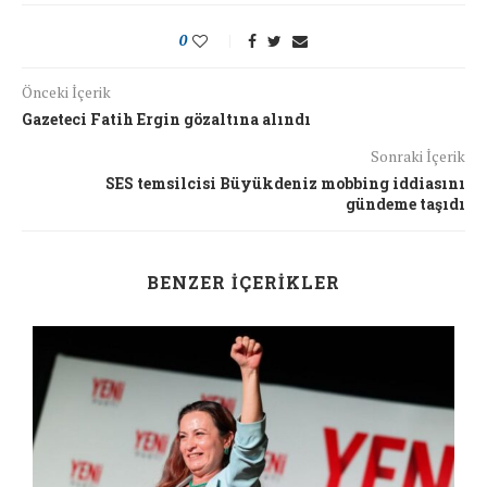
0
Önceki İçerik
Gazeteci Fatih Ergin gözaltına alındı
Sonraki İçerik
SES temsilcisi Büyükdeniz mobbing iddiasını
gündeme taşıdı
BENZER İÇERIKLER