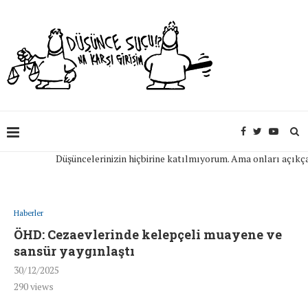
Düşüncelerinizin hiçbirine katılmıyorum. Ama onları açıkça ifad
Haberler
ÖHD: Cezaevlerinde kelepçeli muayene ve
sansür yaygınlaştı
30/12/2025
290
views