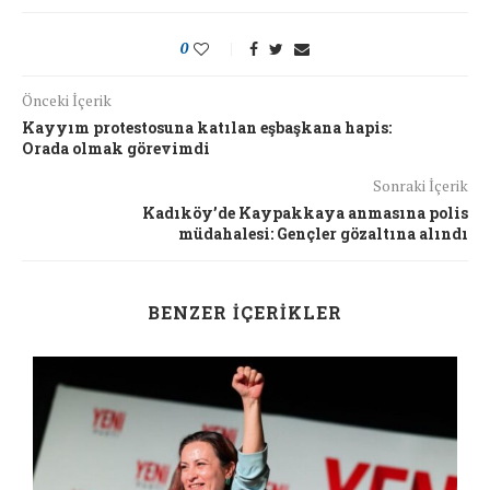
0
Önceki İçerik
Kayyım protestosuna katılan eşbaşkana hapis:
Orada olmak görevimdi
Sonraki İçerik
Kadıköy’de Kaypakkaya anmasına polis
müdahalesi: Gençler gözaltına alındı
BENZER İÇERIKLER