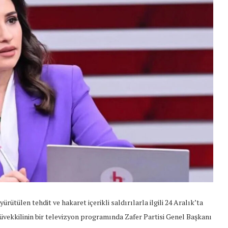
tülen tehdit ve hakaret içerikli saldırılarla ilgili 24 Aralık’ta
müvekkilinin bir televizyon programında Zafer Partisi Genel Başkanı