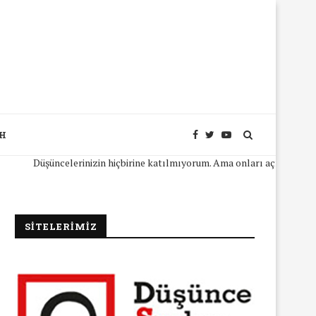
SH
Düşüncelerinizin hiçbirine katılmıyorum. Ama onları açıkça ifade edeb
SİTELERİMİZ