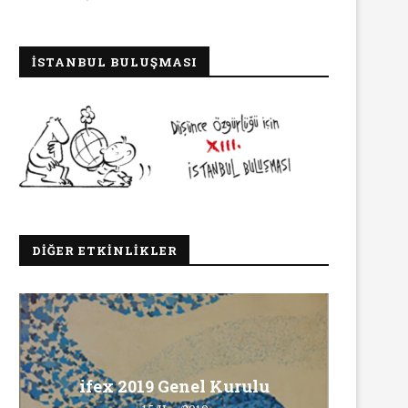
İSTANBUL BULUŞMASI
DIĞER ETKINLIKLER
Ma
ifex 2019 Genel Kurulu
Ö