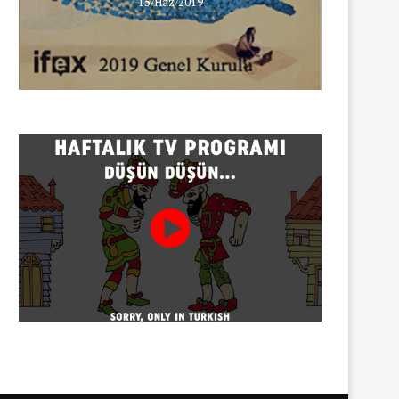
15/Haz/2019
INNEWS’in Türkçe X hesabına
erişim engeli
30/07/2026
Gazeteci Sema Bingöl ve 24 
hakkında soruşturma
30/07/2026