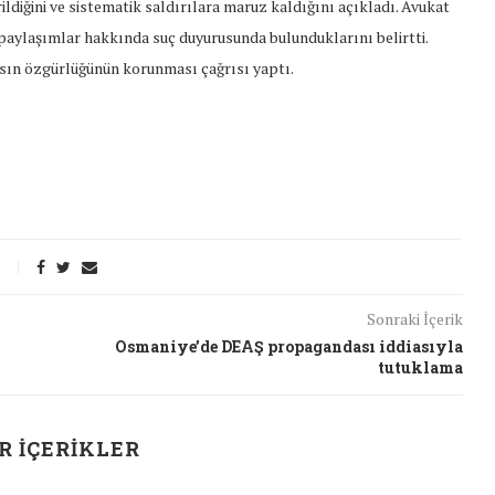
ildiğini ve sistematik saldırılara maruz kaldığını açıkladı. Avukat
en paylaşımlar hakkında suç duyurusunda bulunduklarını belirtti.
asın özgürlüğünün korunması çağrısı yaptı.
Sonraki İçerik
Osmaniye’de DEAŞ propagandası iddiasıyla
tutuklama
R İÇERIKLER
t Söylemi
Şubat Ayında Çatışma Çözümü
k
Konuştuk