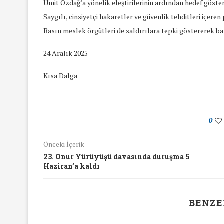
Ümit Özdağ’a yönelik eleştirilerinin ardından hedef göster
Saygılı, cinsiyetçi hakaretler ve güvenlik tehditleri içer
Basın meslek örgütleri de saldırılara tepki göstererek b
24 Aralık 2025
Kısa Dalga
0
Önceki İçerik
23. Onur Yürüyüşü davasında duruşma 5
Haziran’a kaldı
BENZE
yında Yaş Ayrımcılığı
Mart Ayında Nefre
Konuştuk
Konuştu