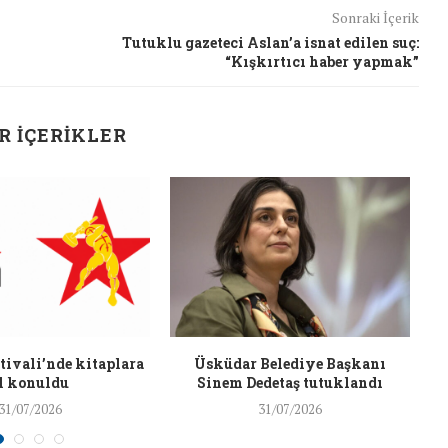
26/Şub/2018
Sonraki İçerik
Tutuklu gazeteci Aslan’a isnat edilen suç:
“Kışkırtıcı haber yapmak”
R İÇERIKLER
J
ivali’nde kitaplara
Üsküdar Belediye Başkanı
l konuldu
Sinem Dedetaş tutuklandı
31/07/2026
31/07/2026