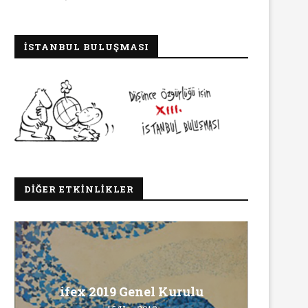
İSTANBUL BULUŞMASI
DIĞER ETKINLIKLER
Ma
ifex 2019 Genel Kurulu
Ö