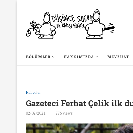
BÖLÜMLER
HAKKIMIZDA
MEVZUAT
Haberler
Gazeteci Ferhat Çelik ilk d
02/02/2021
776
views