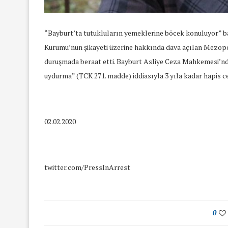
“Bayburt’ta tutukluların yemeklerine böcek konuluyor” ba
Kurumu’nun şikayeti üzerine hakkında dava açılan Mezopo
duruşmada beraat etti. Bayburt Asliye Ceza Mahkemesi’n
uydurma” (TCK 271. madde) iddiasıyla 3 yıla kadar hapis c
02.02.2020
twitter.com/PressInArrest
yında Yaş Ayrımcılığı
Mart Ayında Nefre
0
Konuştuk
Konuştu