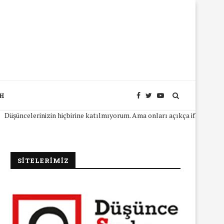
SH
lerinizin hiçbirine katılmıyorum. Ama onları açıkça ifade edebilmeniz i
SİTELERİMİZ