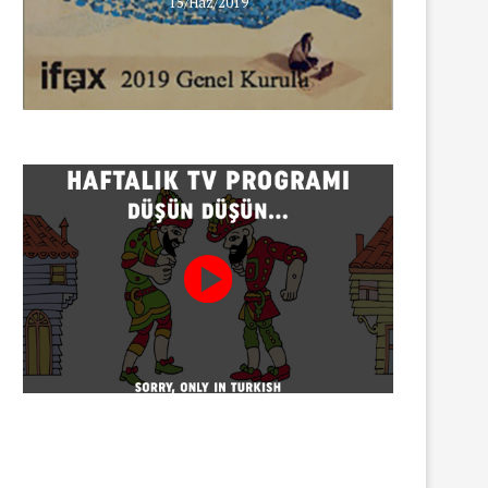
15/Haz/2019
INNEWS’in Türkçe X hesabına
erişim engeli
30/07/2026
Gazeteci Sema Bingöl ve 24 
hakkında soruşturma
30/07/2026