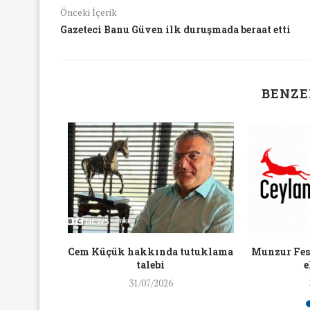
16/Nis/2018
19/Mar/2018
Önceki İçerik
Gazeteci Banu Güven ilk duruşmada beraat etti
BENZE
aylaşan
Cem Küçük hakkında tutuklama
Munzur Fest
ra ceza
talebi
e
31/07/2026