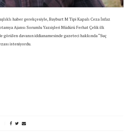
şlıklı haber gerekçesiyle, Bayburt M Tipi Kapalı Ceza İnfaz
tamya Ajansı Sorumlu Yazıişleri Müdürü Ferhat Çelik ilk
de görülen davanın iddianamesinde gazeteci hakkında “Suç
ezası isteniyordu.
t Söylemi
Şubat Ayında Çatışma Çözümü
k
Konuştuk