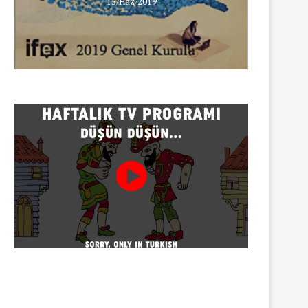
15/Haz/2019
INNEWS’in Türkçe X hesabına
erişim engeli
30/07/2026
Gazeteci Sema Bingöl ve 24 
hakkında soruşturma
30/07/2026