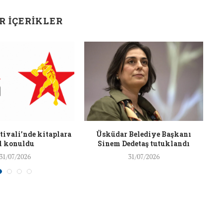
26/Şub/2018
R İÇERIKLER
J
ivali’nde kitaplara
Üsküdar Belediye Başkanı
l konuldu
Sinem Dedetaş tutuklandı
31/07/2026
31/07/2026