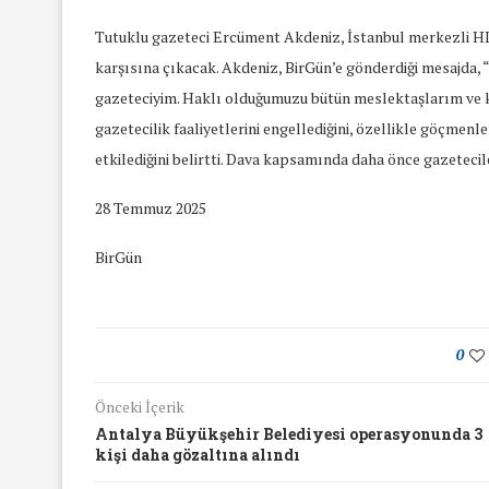
Tutuklu gazeteci Ercüment Akdeniz, İstanbul merkezli
karşısına çıkacak. Akdeniz, BirGün’e gönderdiği mesajda, 
gazeteciyim. Haklı olduğumuzu bütün meslektaşlarım ve k
gazetecilik faaliyetlerini engellediğini, özellikle göçmenl
etkilediğini belirtti. Dava kapsamında daha önce gazetecil
28 Temmuz 2025
BirGün
0
Önceki İçerik
Antalya Büyükşehir Belediyesi operasyonunda 3
yında Yaş Ayrımcılığı
Mart Ayında Nefre
kişi daha gözaltına alındı
Konuştuk
Konuştu