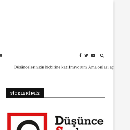
SH
Düşüncelerinizin hiçbirine katılmıyorum. Ama onları açıkça ifade edebi
SİTELERİMİZ