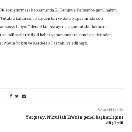
 HDK soruşturması kapsamında 31 Temmuz Perşembe günü hâkim
“Tutuklu kalan son 3 kişiden biri ve dava kapsamında son
amuoyu biliyor” dedi. Akdeniz ayrıca uzun tutuklulukların
er ve mültecilerle ilgili haber yapamamanın kendisini derinden
er Metin Yoksu ve Kardelen Taş tahliye edilmişti.
Sonraki İçerik
Yargıtay, Nurullah Efe’nin genel başkanlığını
t Söylemi
Şubat Ayında Çatışma Çözümü
düşürdü
k
Konuştuk