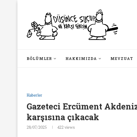
BÖLÜMLER
HAKKIMIZDA
MEVZUAT
Haberler
Gazeteci Ercüment Akdeni
karşısına çıkacak
28/07/2025
422
views