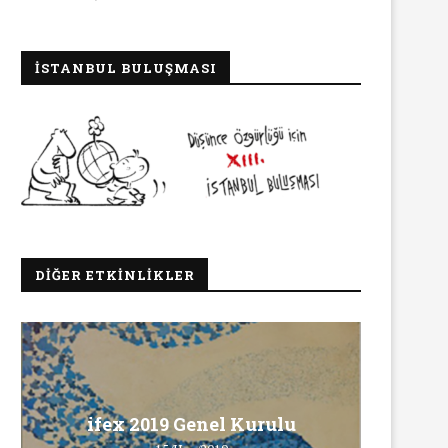
İSTANBUL BULUŞMASI
DIĞER ETKINLIKLER
Ma
ifex 2019 Genel Kurulu
Ö