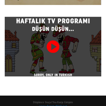
Düşünce Suçu!?na Karşı Girişim
www.dusun-think.net