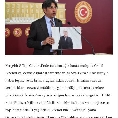
Kırşehir S Tipi Cezaevi’nde tutulan ağır hasta mahpus Cemil
İvrendi’ye, cezaevi idaresi tarafından 20 Aralık’ta bir ay süreyle
haberleşme ve iletişim araçlarından yoksun bırakma cezası
verildi. İdare, cezaevi müdürüne gönderdiği mektubu gerekçe
göstererek İvrendi’ye ayrıca bir gün hücre cezası uyguladı. DEM
Parti Mersin Milletvekili Ali Bozan, Meclis’te düzenlediği basın
toplantısında 61 yaşındaki İvrendi’nin 1994’ten bu yana
cezaevinde tutulduğunu, Ekim 2024’te tahliye edilmesi gerekirken