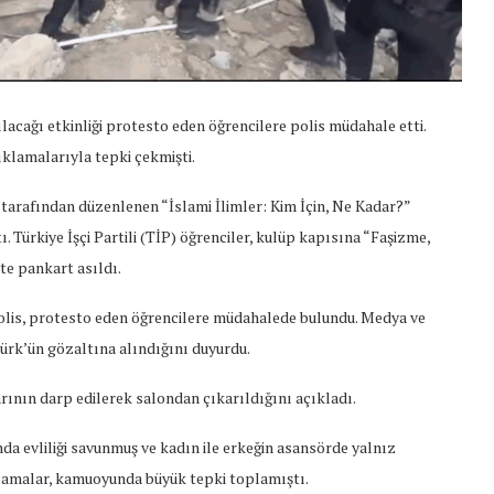
ılacağı etkinliği protesto eden öğrencilere polis müdahale etti.
çıklamalarıyla tepki çekmişti.
tarafından düzenlenen “İslami İlimler: Kim İçin, Ne Kadar?”
tı. Türkiye İşçi Partili (TİP) öğrenciler, kulüp kapısına “Faşizme,
te pankart asıldı.
olis, protesto eden öğrencilere müdahalede bulundu. Medya ve
rk’ün gözaltına alındığını duyurdu.
arının darp edilerek salondan çıkarıldığını açıkladı.
da evliliği savunmuş ve kadın ile erkeğin asansörde yalnız
t Söylemi
Şubat Ayında Çatışma Çözümü
k
Konuştuk
lamalar, kamuoyunda büyük tepki toplamıştı.