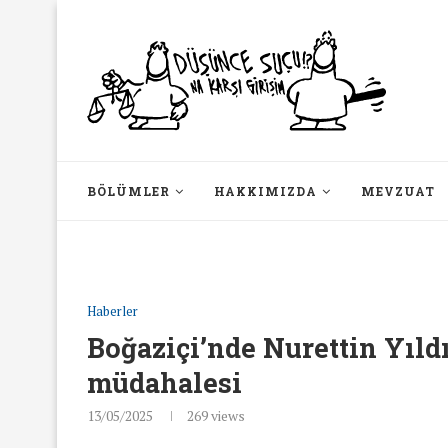
BÖLÜMLER
HAKKIMIZDA
MEVZUAT
Haberler
Boğaziçi’nde Nurettin Yıld
müdahalesi
13/05/2025
269
views