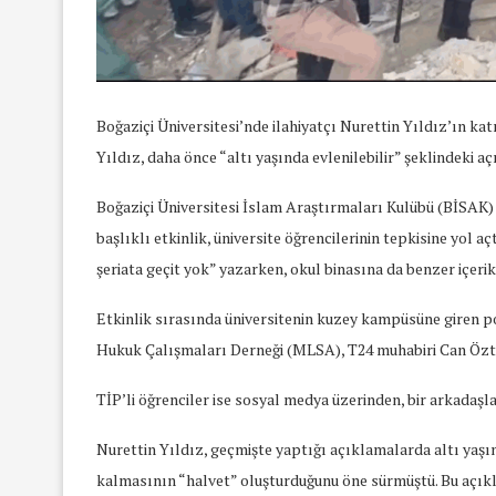
Boğaziçi Üniversitesi’nde ilahiyatçı Nurettin Yıldız’ın kat
Yıldız, daha önce “altı yaşında evlenilebilir” şeklindeki a
Boğaziçi Üniversitesi İslam Araştırmaları Kulübü (BİSAK) 
başlıklı etkinlik, üniversite öğrencilerinin tepkisine yol aç
şeriata geçit yok” yazarken, okul binasına da benzer içerik
Etkinlik sırasında üniversitenin kuzey kampüsüne giren p
Hukuk Çalışmaları Derneği (MLSA), T24 muhabiri Can Öztü
TİP’li öğrenciler ise sosyal medya üzerinden, bir arkadaşl
Nurettin Yıldız, geçmişte yaptığı açıklamalarda altı yaşın
yında Yaş Ayrımcılığı
Mart Ayında Nefre
Konuştuk
Konuştu
kalmasının “halvet” oluşturduğunu öne sürmüştü. Bu açık