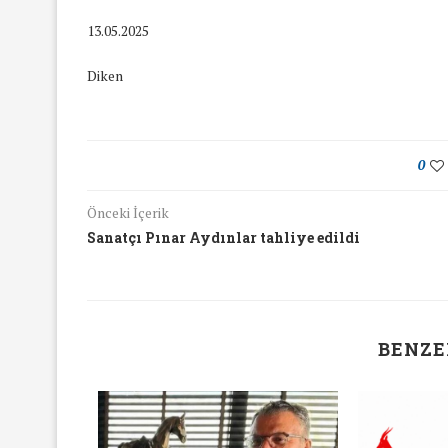
16/Nis/2018
19/Mar/2018
13.05.2025
Diken
0
Önceki İçerik
Sanatçı Pınar Aydınlar tahliye edildi
BENZE