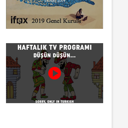
15/Haz/2019
INNEWS’in Türkçe X hesabına
erişim engeli
30/07/2026