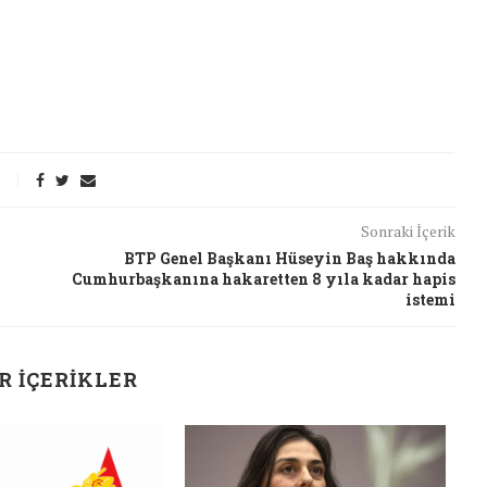
26/Şub/2018
Sonraki İçerik
BTP Genel Başkanı Hüseyin Baş hakkında
Cumhurbaşkanına hakaretten 8 yıla kadar hapis
istemi
R İÇERIKLER
J