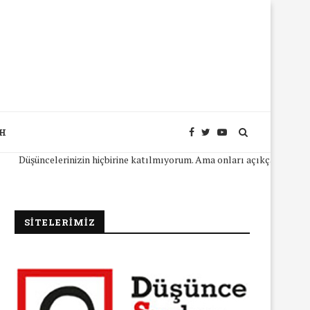
SH
şüncelerinizin hiçbirine katılmıyorum. Ama onları açıkça ifade edebilme
SİTELERİMİZ