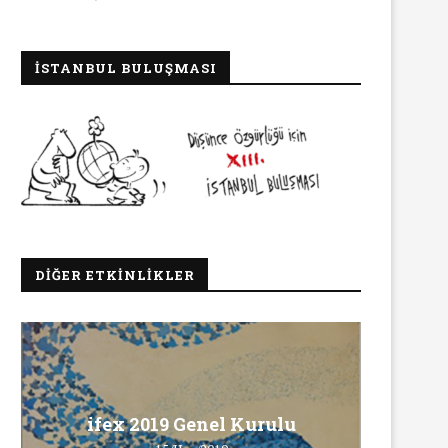
İSTANBUL BULUŞMASI
DIĞER ETKINLIKLER
Ma
ifex 2019 Genel Kurulu
Ö