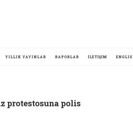
YILLIK YAYINLAR
RAPORLAR
İLETIŞIM
ENGLI
Dü
ız protestosuna polis