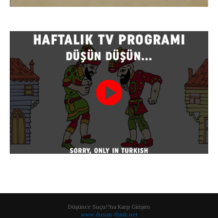
Düşünce Suçu!?na Karşı Girişim
www.dusun-think.net