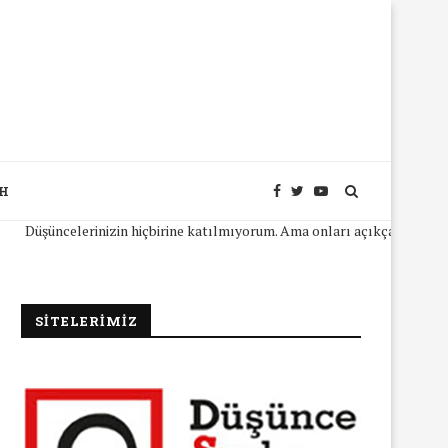
SH
şüncelerinizin hiçbirine katılmıyorum. Ama onları açıkça ifade edebilme
SİTELERİMİZ