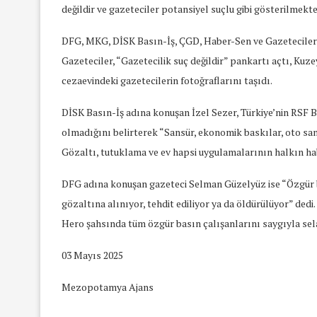
değildir ve gazeteciler potansiyel suçlu gibi gösterilmekt
DFG, MKG, DİSK Basın-İş, ÇGD, Haber-Sen ve Gazeteciler C
Gazeteciler, “Gazetecilik suç değildir” pankartı açtı, Kuz
cezaevindeki gazetecilerin fotoğraflarını taşıdı.
DİSK Basın-İş adına konuşan İzel Sezer, Türkiye’nin RSF 
olmadığını belirterek “Sansür, ekonomik baskılar, oto sans
Gözaltı, tutuklama ve ev hapsi uygulamalarının halkın ha
DFG adına konuşan gazeteci Selman Güzelyüz ise “Özgür ba
gözaltına alınıyor, tehdit ediliyor ya da öldürülüyor” de
Hero şahsında tüm özgür basın çalışanlarını saygıyla se
03 Mayıs 2025
Mezopotamya Ajans
yında Yaş Ayrımcılığı
Mart Ayında Nefre
Konuştuk
Konuştu