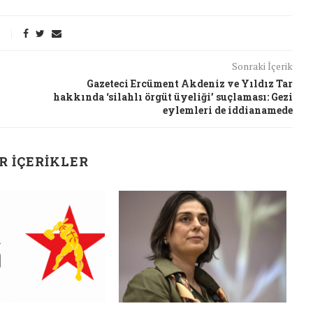
26/Şub/2018
Sonraki İçerik
Gazeteci Ercüment Akdeniz ve Yıldız Tar
hakkında ‘silahlı örgüt üyeliği’ suçlaması: Gezi
eylemleri de iddianamede
R İÇERIKLER
J