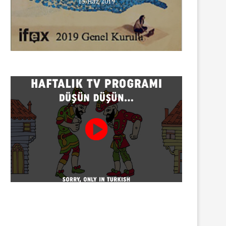
15/Haz/2019
INNEWS’in Türkçe X hesabına
erişim engeli
30/07/2026