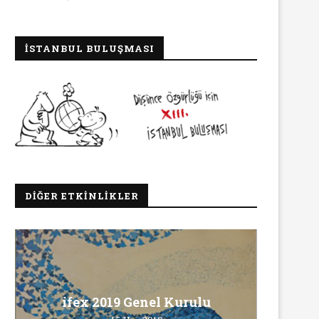
İSTANBUL BULUŞMASI
DIĞER ETKINLIKLER
Ma
ifex 2019 Genel Kurulu
Ö