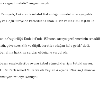
en vazgeçilmelidir” vurgusu yaptı.
emiyeti, Ankara’da Adalet Bakanlığı önünde bir araya geldi.
ey ve Doğu Suriye’de katledilen Cihan Bilgin ve Nazım Daştan ile
Basın Özgürlüğü Endeksi’nde 159’uncu sıraya gerilemesinin tesadüf
ür, güvencesizlik ve düşük ücretler olağan hale geldi” dedi.
ber alma hakkına saldırı olduğunu vurguladı.
sın emekçileri bu oyunu kabul etmedikleri için tutuklanıyor,
di. DEM Parti Amed Milletvekili Ceylan Akça da “Nazım, Cihan ve
lamlıyorum” diye konuştu.
t Söylemi
Şubat Ayında Çatışma Çözümü
k
Konuştuk