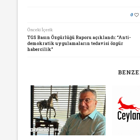
16/Nis/2018
19/Mar/2018
0
Önceki İçerik
TGS Basın Özgürlüğü Raporu açıklandı: “Anti-
demokratik uygulamaların tedavisi özgür
habercilik”
BENZE