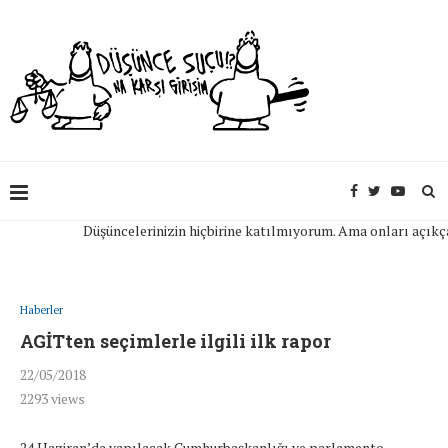
Düşüncelerinizin hiçbirine katılmıyorum. Ama onları açıkça ifad
Haberler
AGİTten seçimlerle ilgili ilk rapor
22/05/2018
2293
views
24 Haziran’da yapılacak Cumhurbaşkanlığı ve parlamento