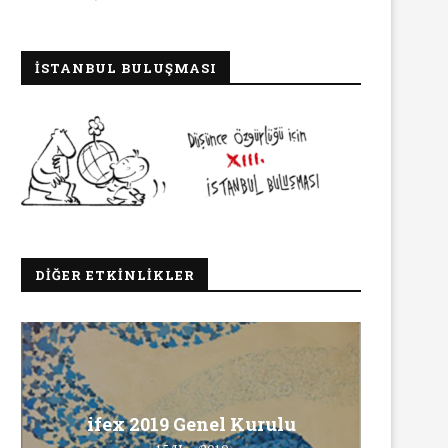
İSTANBUL BULUŞMASI
DIĞER ETKINLIKLER
Ma
ifex 2019 Genel Kurulu
INNEWS’in Türkçe X hesabına
Ö