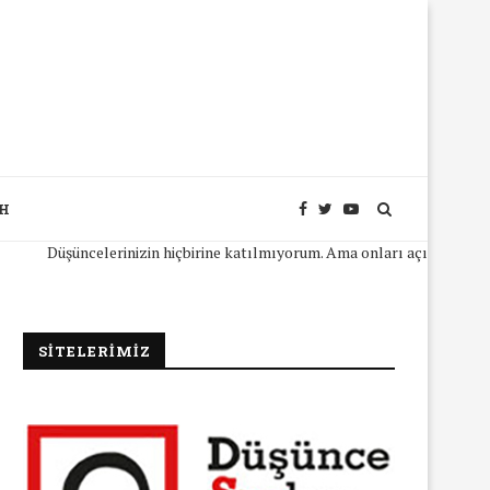
SH
Düşüncelerinizin hiçbirine katılmıyorum. Ama onları açıkça ifade edebilm
SİTELERİMİZ