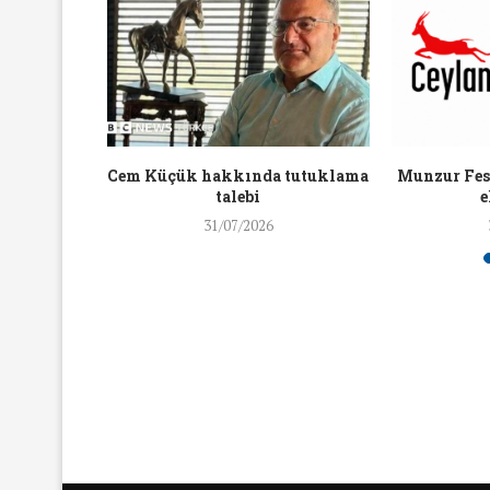
16/Nis/2018
19/Mar/2018
aylaşan
Cem Küçük hakkında tutuklama
Munzur Fest
ra ceza
talebi
e
31/07/2026