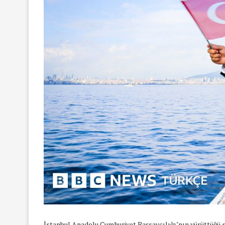
İstanbul Anadolu Cumhuriyet Başsavcılığı’nın yürüttüğü 