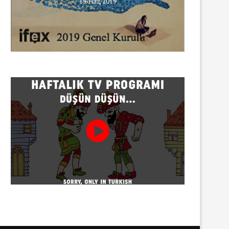
erişim engeli
15/Haz/2019
30/07/2026
Gazeteci Sema Bingöl ve 24 
hakkında soruşturma
30/07/2026