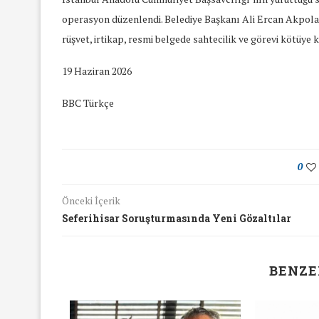
operasyon düzenlendi. Belediye Başkanı Ali Ercan Akpolat’
rüşvet, irtikap, resmi belgede sahtecilik ve görevi kötüye k
19 Haziran 2026
BBC Türkçe
0
Önceki İçerik
Seferihisar Soruşturmasında Yeni Gözaltılar
BENZE
yında Yaş Ayrımcılığı
Mart Ayında Nefre
Konuştuk
Konuştu