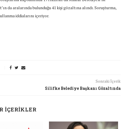
ın da aralarında bulunduğu 41 kişi gözaltına alındı. Soruşturma,
ullanma iddialarını içeriyor.
Sonraki İçerik
Silifke Belediye Başkanı Gözaltında
R İÇERIKLER
t Söylemi
Şubat Ayında Çatışma Çözümü
J
k
Konuştuk