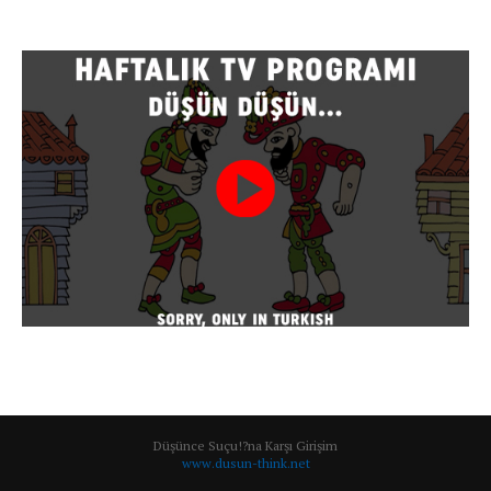
Düşünce Suçu!?na Karşı Girişim
www.dusun-think.net