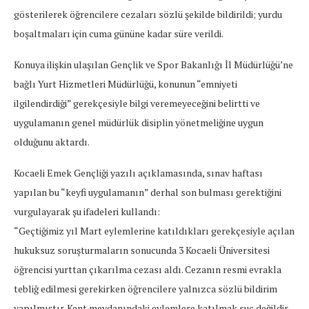
gösterilerek öğrencilere cezaları sözlü şekilde bildirildi; yurdu
boşaltmaları için cuma gününe kadar süre verildi.
Konuya ilişkin ulaşılan Gençlik ve Spor Bakanlığı İl Müdürlüğü’ne
bağlı Yurt Hizmetleri Müdürlüğü, konunun “emniyeti
ilgilendirdiği” gerekçesiyle bilgi veremeyeceğini belirtti ve
uygulamanın genel müdürlük disiplin yönetmeliğine uygun
olduğunu aktardı.
Kocaeli Emek Gençliği yazılı açıklamasında, sınav haftası
yapılan bu “keyfi uygulamanın” derhal son bulması gerektiğini
vurgulayarak şu ifadeleri kullandı:
“Geçtiğimiz yıl Mart eylemlerine katıldıkları gerekçesiyle açılan
hukuksuz soruşturmaların sonucunda 3 Kocaeli Üniversitesi
öğrencisi yurttan çıkarılma cezası aldı. Cezanın resmi evrakla
tebliğ edilmesi gerekirken öğrencilere yalnızca sözlü bildirim
yapılmıştır. Kent meydanındaki eylemlere katılmak suç değildir.