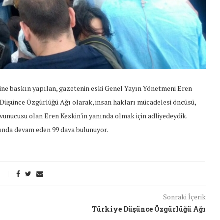
ne baskın yapılan, gazetenin eski Genel Yayın Yönetmeni Eren
Düşünce
Özgürlüğü
Ağı
olarak, insan hakları mücadelesi öncüsü,
vunucusu olan Eren Keskin'in yanında olmak için adliyedeydik.
kında devam eden 99 dava bulunuyor.
Sonraki İçerik
t Söylemi
Şubat Ayında Çatışma Çözümü
Türkiye Düşünce Özgürlüğü Ağı
k
Konuştuk