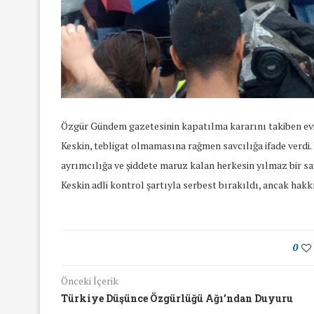
Özgür Gündem gazetesinin kapatılma kararını takiben evi
Keskin, tebligat olmamasına rağmen savcılığa ifade verdi.
ayrımcılığa ve şiddete maruz kalan herkesin yılmaz bir sa
Keskin adli kontrol şartıyla serbest bırakıldı, ancak hak
0
Önceki İçerik
yında Yaş Ayrımcılığı
Mart Ayında Nefre
Türkiye Düşünce Özgürlüğü Ağı’ndan Duyuru
Konuştuk
Konuştu