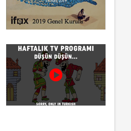
15/Haz/2019
hris Stephenson’a destek için
Kara Pazartesi eylemleri
Çağlayan Adliyesi’ndeydik.
ikincisi 6 Haziran’da gerçek
23/06/2016
17/06/2016