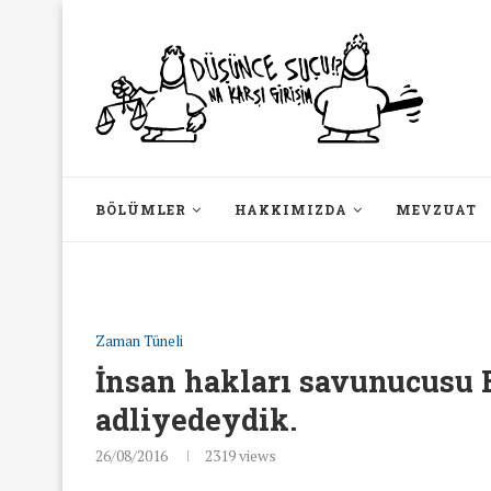
BÖLÜMLER
HAKKIMIZDA
MEVZUAT
Zaman Tüneli
İnsan hakları savunucusu E
adliyedeydik.
26/08/2016
2319
views