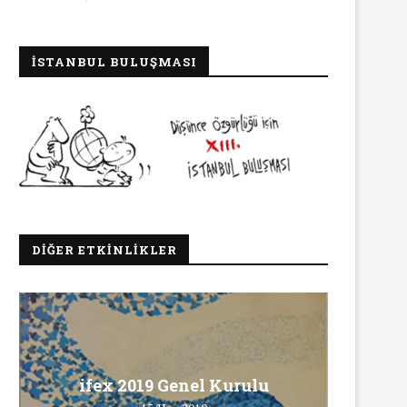
İSTANBUL BULUŞMASI
DIĞER ETKINLIKLER
Ma
ifex 2019 Genel Kurulu
Ö