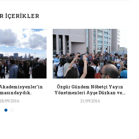
26/Şub/2018
R İÇERIKLER
 Akademisyenler’in
Özgür Gündem Nöbetçi Yayın
C
şmasındaydık.
Yönetmenleri Ayşe Düzkan ve...
28/09/2016
21/09/2016