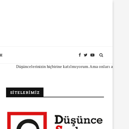
SH
Düşüncelerinizin hiçbirine katılmıyorum. Ama onları açıkça ifade edebil
SİTELERİMİZ