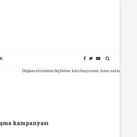
SH
Düşüncelerinizin hiçbirine katılmıyorum. Ama onları açıkça ifa
nışma kampanyası