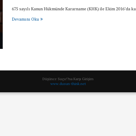
675 sayılı Kanun Hükmünde Kararname (KHK) ile Ekim 2016’da k
Devamını Oku
Düşünce Suçu!?na Karşı Girişim
www.dusun-think.net