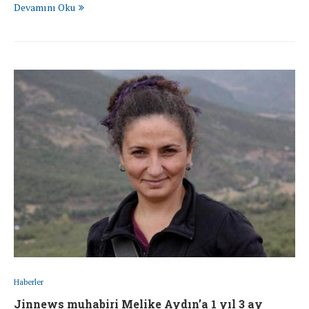
Devamını Oku
Haberler
Jinnews muhabiri Melike Aydın’a 1 yıl 3 ay