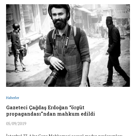
Haberler
Gazeteci Çağdaş Erdoğan “örgüt
propagandası”ndan mahkum edildi
05/09/2019
İstanbul 33. Ağır Ceza Mahkemesi sosyal medya paylaşımları