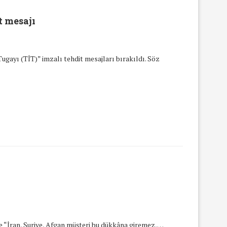
t mesajı
ugayı (TİT)” imzalı tehdit mesajları bırakıldı. Söz
ine “İran, Suriye, Afgan müşteri bu dükkâna giremez,…