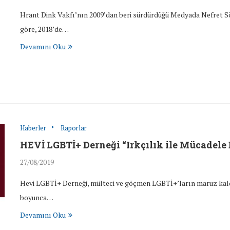
Hrant Dink Vakfı’nın 2009’dan beri sürdürdüğü Medyada Nefret S
göre, 2018’de…
Devamını Oku
Haberler
Raporlar
HEVİ LGBTİ+ Derneği “Irkçılık ile Mücadel
27/08/2019
Hevi LGBTİ+ Derneği, mülteci ve göçmen LGBTİ+’ların maruz kaldığ
boyunca…
Devamını Oku