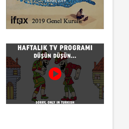
15/Haz/2019
INNEWS’in Türkçe X hesabına
erişim engeli
30/07/2026
Gazeteci Sema Bingöl ve 24 
hakkında soruşturma
30/07/2026