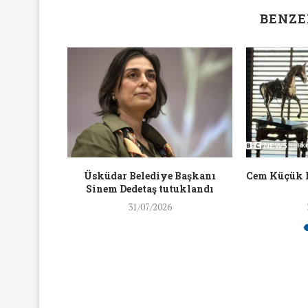
16/Nis/2018
19/Mar/2018
BENZE
aylaşan
Üsküdar Belediye Başkanı
Cem Küçük 
ra ceza
Sinem Dedetaş tutuklandı
31/07/2026