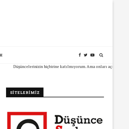
SH
Düşüncelerinizin hiçbirine katılmıyorum. Ama onları açıkça ifade edebi
SİTELERİMİZ