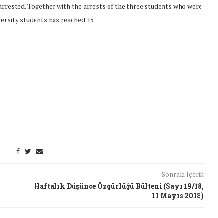
 arrested. Together with the arrests of the three students who were
versity students has reached 13.
Sonraki İçerik
Haftalık Düşünce Özgürlüğü Bülteni (Sayı 19/18,
11 Mayıs 2018)
t Söylemi
Şubat Ayında Çatışma Çözümü
k
Konuştuk