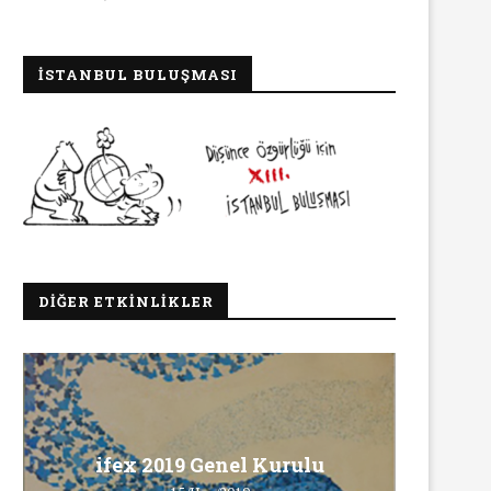
İSTANBUL BULUŞMASI
DIĞER ETKINLIKLER
Ma
ifex 2019 Genel Kurulu
Ö