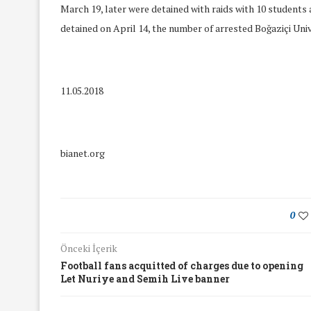
March 19, later were detained with raids with 10 students
detained on April 14, the number of arrested Boğaziçi Uni
11.05.2018
bianet.org
0
Önceki İçerik
Football fans acquitted of charges due to opening
Let Nuriye and Semih Live banner
yında Yaş Ayrımcılığı
Mart Ayında Nefre
Konuştuk
Konuştu