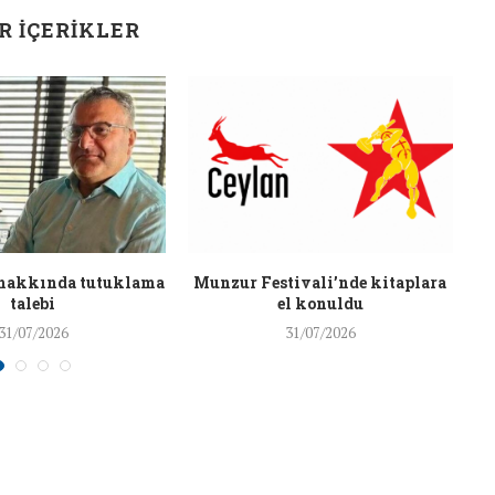
26/Şub/2018
R İÇERIKLER
J
hakkında tutuklama
Munzur Festivali’nde kitaplara
talebi
el konuldu
31/07/2026
31/07/2026