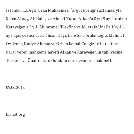
İstanbul 13. Ağır Ceza Mahkemesi, ‘örgüt üyeliği’ suçlamasıyla
Şahin Alpay, Ali Bulaç ve Ahmet Turan Alkan’a 8 yıl 9 ay; İbrahim
Karayeğen’e 9 yıl; Mümtazer Türköne ve Mustafa Ünal’a 10 yıl 6
ay hapis cezası verdi. İhsan Dağı, Lale Sarıibrahimoğlu, Mehmet
Özdemir, Nuriye Akman ve Orhan Kemal Cengiz’ın beraatine
karar veren mahkeme hayeti Alkan ve Karayeğen’in tahliyesine,
Türköne ve Ünal’ın tutukluluklarının devamına hükmetti.
09.06.2018
bianet.org