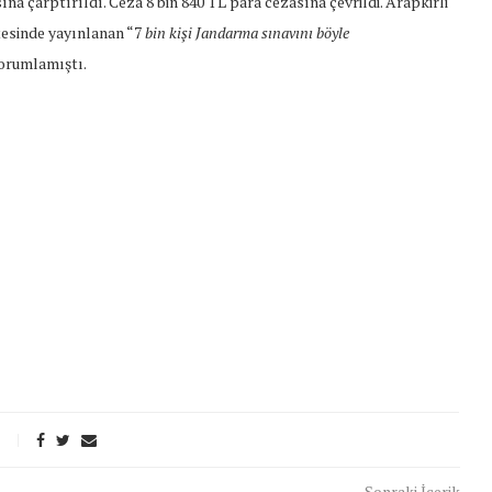
a çarptırıldı. Ceza 8 bin 840 TL para cezasına çevrildi. Arapkirli
esinde yayınlanan “7
bin kişi Jandarma sınavını böyle
yorumlamıştı.
t Söylemi
Şubat Ayında Çatışma Çözümü
k
Konuştuk
Sonraki İçerik