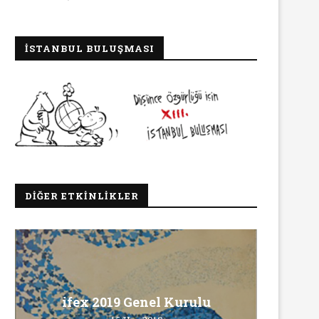
İSTANBUL BULUŞMASI
DIĞER ETKINLIKLER
Ma
ifex 2019 Genel Kurulu
Ö