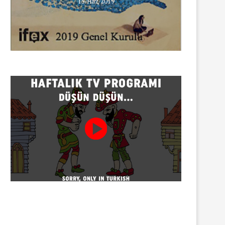
15/Haz/2019
INNEWS’in Türkçe X hesabına
erişim engeli
30/07/2026
Gazeteci Sema Bingöl ve 24 
hakkında soruşturma
30/07/2026