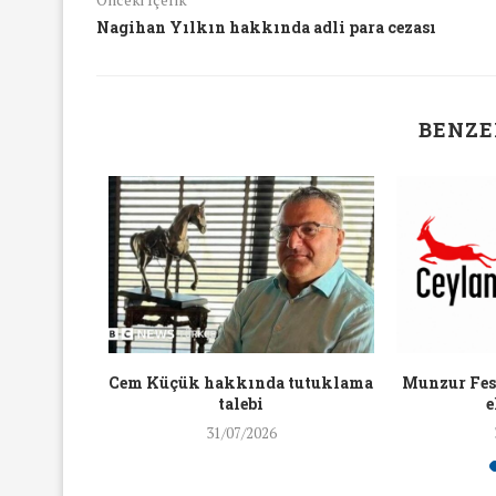
16/Nis/2018
19/Mar/2018
Nagihan Yılkın hakkında adli para cezası
BENZE
aylaşan
Cem Küçük hakkında tutuklama
Munzur Fest
ra ceza
talebi
e
31/07/2026