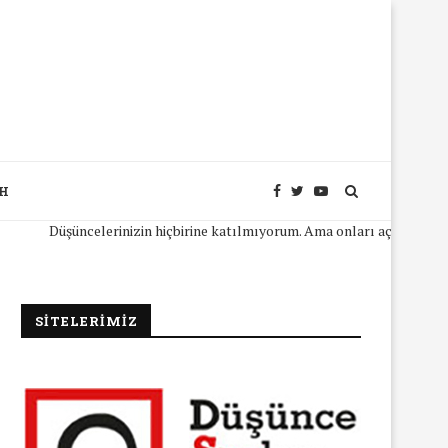
SH
Düşüncelerinizin hiçbirine katılmıyorum. Ama onları açıkça ifade ede
SİTELERİMİZ