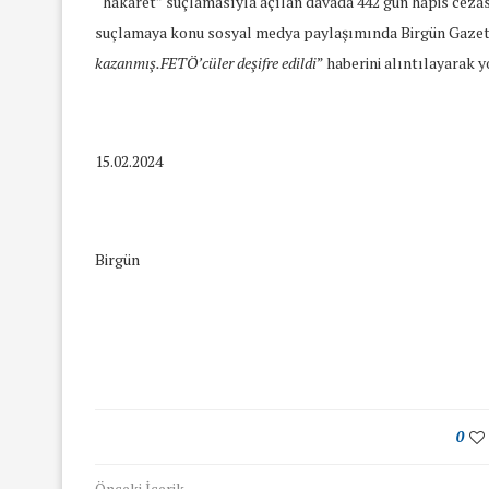
“hakaret” suçlamasıyla açılan davada 442 gün hapis cezasın
suçlamaya konu sosyal medya paylaşımında Birgün Gazet
kazanmış.FETÖ’cüler deşifre edildi
” haberini alıntılayarak 
15.02.2024
Birgün
0
yında Yaş Ayrımcılığı
Mart Ayında Nefre
Konuştuk
Konuştu
Önceki İçerik