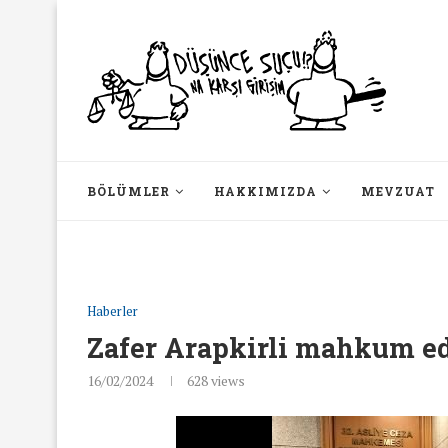
BÖLÜMLER
HAKKIMIZDA
MEVZUAT
Haberler
Zafer Arapkirli mahkum ed
16/02/2024
628
views