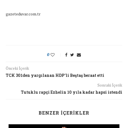
gazeteduvar.com.tr
0
Önceki İçerik
TCK 301den yargılanan HDP’li Beştaş beraat etti
Sonraki İçerik
Tutuklu rapçi Ezhelin 10 yıla kadar hapsi istendi
BENZER İÇERIKLER