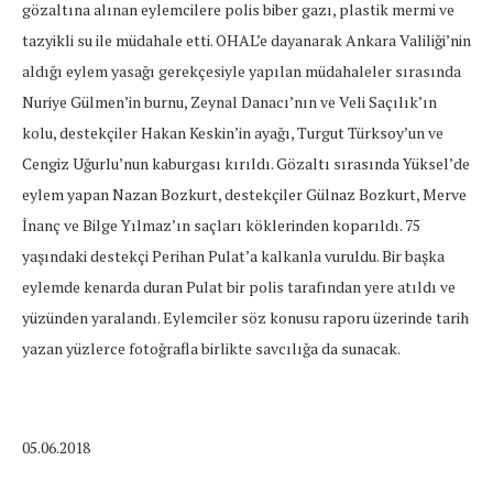
gözaltına alınan eylemcilere polis biber gazı, plastik mermi ve
tazyikli su ile müdahale etti. OHAL’e dayanarak Ankara Valiliği’nin
aldığı eylem yasağı gerekçesiyle yapılan müdahaleler sırasında
Nuriye Gülmen’in burnu, Zeynal Danacı’nın ve Veli Saçılık’ın
kolu, destekçiler Hakan Keskin’in ayağı, Turgut Türksoy’un ve
Cengiz Uğurlu’nun kaburgası kırıldı. Gözaltı sırasında Yüksel’de
eylem yapan Nazan Bozkurt, destekçiler Gülnaz Bozkurt, Merve
İnanç ve Bilge Yılmaz’ın saçları köklerinden koparıldı. 75
yaşındaki destekçi Perihan Pulat’a kalkanla vuruldu. Bir başka
eylemde kenarda duran Pulat bir polis tarafından yere atıldı ve
yüzünden yaralandı. Eylemciler söz konusu raporu üzerinde tarih
yazan yüzlerce fotoğrafla birlikte savcılığa da sunacak.
05.06.2018