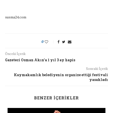
susma24.com
0
Önceki İçerik
Gazeteci Osman Akın’a 1 yıl 3 ay hapis
Sonraki İçerik
Kaymakamlık belediyenin organize ettiği festivali
yasakladı
BENZER İÇERIKLER