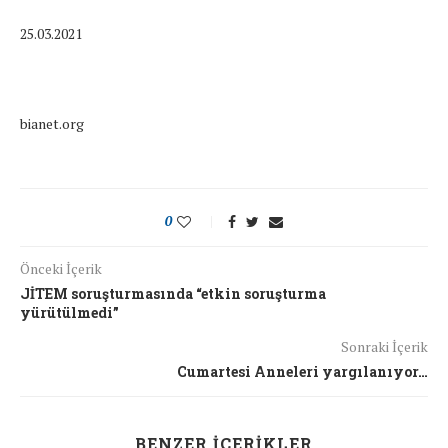
25.03.2021
bianet.org
0
Önceki İçerik
JİTEM soruşturmasında “etkin soruşturma
yürütülmedi”
Sonraki İçerik
Cumartesi Anneleri yargılanıyor…
BENZER İÇERIKLER