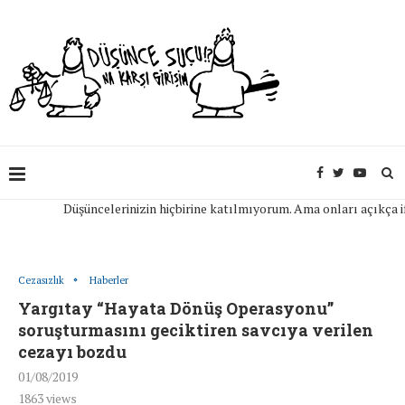
Düşüncelerinizin hiçbirine katılmıyorum. Ama onları açıkça ifade
Cezasızlık
Haberler
Yargıtay “Hayata Dönüş Operasyonu”
soruşturmasını geciktiren savcıya verilen
cezayı bozdu
01/08/2019
1863
views