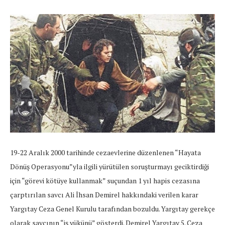
19-22 Aralık 2000 tarihinde cezaevlerine düzenlenen “Hayata
Dönüş Operasyonu”yla ilgili yürütülen soruşturmayı geciktirdiği
için “görevi kötüye kullanmak” suçundan 1 yıl hapis cezasına
çarptırılan savcı Ali İhsan Demirel hakkındaki verilen karar
Yargıtay Ceza Genel Kurulu tarafından bozuldu. Yargıtay gerekçe
olarak savcının “iş yükünü” gösterdi. Demirel Yargıtay 5. Ceza