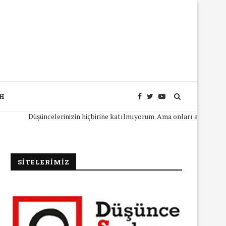
SH
Düşüncelerinizin hiçbirine katılmıyorum. Ama onları açıkça ifade ede
SİTELERİMİZ