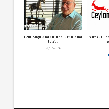
16/Nis/2018
19/Mar/2018
aylaşan
Cem Küçük hakkında tutuklama
Munzur Fest
ra ceza
talebi
e
31/07/2026