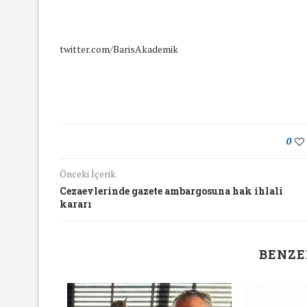
twitter.com/BarisAkademik
0
Önceki İçerik
Cezaevlerinde gazete ambargosuna hak ihlali
kararı
BENZE
yında Yaş Ayrımcılığı
Mart Ayında Nefre
Konuştuk
Konuştu