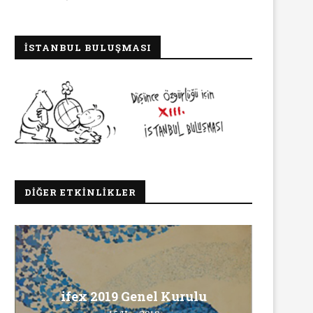
İSTANBUL BULUŞMASI
DIĞER ETKINLIKLER
Ma
ifex 2019 Genel Kurulu
INNEWS’in Türkçe X hesabına
Ö
erişim engeli