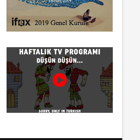
15/Haz/2019
30/07/2026
Gazeteci Sema Bingöl ve 24 
hakkında soruşturma
30/07/2026