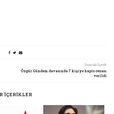
Sonraki İçerik
Özgür Gündem davasında 7 kişiye hapis cezası
verildi
R İÇERIKLER
t Söylemi
Şubat Ayında Çatışma Çözümü
J
k
Konuştuk