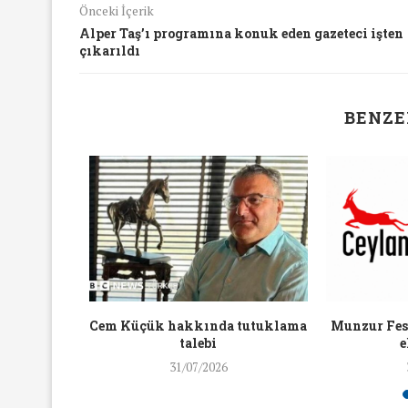
Önceki İçerik
16/Nis/2018
19/Mar/2018
Alper Taş’ı programına konuk eden gazeteci işten
çıkarıldı
BENZE
aylaşan
Cem Küçük hakkında tutuklama
Munzur Fest
ra ceza
talebi
e
31/07/2026