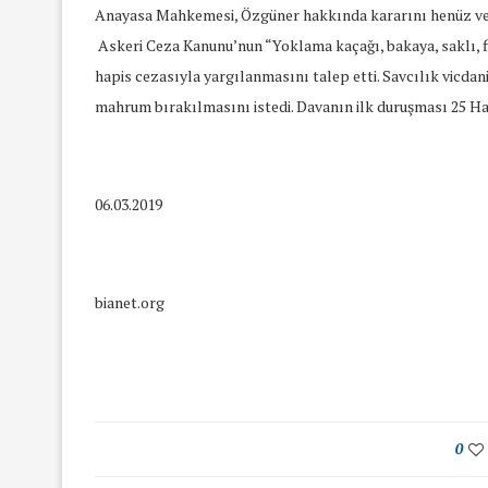
Anayasa Mahkemesi, Özgüner hakkında kararını henüz ve
Askeri Ceza Kanunu’nun “Yoklama kaçağı, bakaya, saklı, f
hapis cezasıyla yargılanmasını talep etti. Savcılık vicda
mahrum bırakılmasını istedi. Davanın ilk duruşması 25 H
06.03.2019
bianet.org
yında Yaş Ayrımcılığı
Mart Ayında Nefre
0
Konuştuk
Konuştu