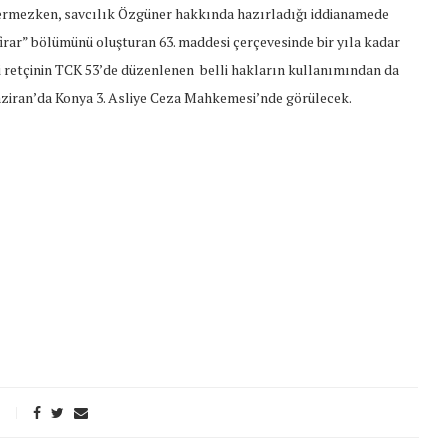
rmezken, savcılık Özgüner hakkında hazırladığı iddianamede
irar” bölümünü oluşturan 63. maddesi çerçevesinde bir yıla kadar
ni retçinin TCK 53’de düzenlenen belli hakların kullanımından da
aziran’da Konya 3. Asliye Ceza Mahkemesi’nde görülecek.
t Söylemi
Şubat Ayında Çatışma Çözümü
k
Konuştuk