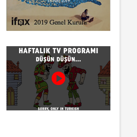
15/Haz/2019
INNEWS’in Türkçe X hesabına
erişim engeli
30/07/2026
Gazeteci Sema Bingöl ve 24 
hakkında soruşturma
30/07/2026