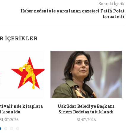
Sonraki İçerik
26/Şub/2018
Haber nedeniyle yargılanan gazeteci Fatih Polat
beraat etti
R İÇERIKLER
J
ivali’nde kitaplara
Üsküdar Belediye Başkanı
l konuldu
Sinem Dedetaş tutuklandı
31/07/2026
31/07/2026