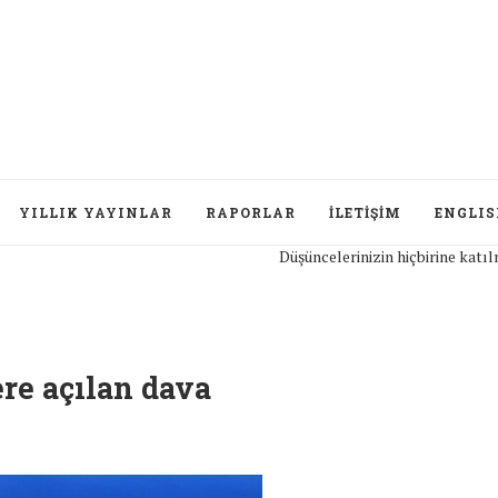
YILLIK YAYINLAR
RAPORLAR
İLETIŞIM
ENGLI
Düşüncelerinizin hiçbirine katılmıyor
re açılan dava