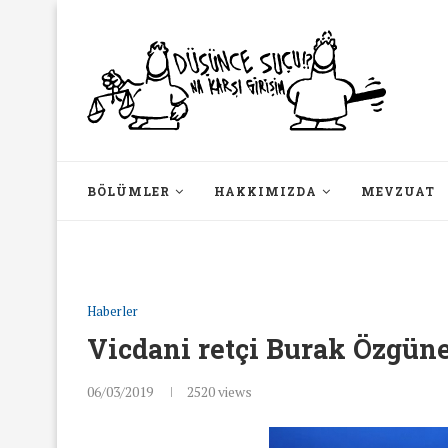
BÖLÜMLER
HAKKIMIZDA
MEVZUAT
Haberler
Vicdani retçi Burak Özgüne
06/03/2019
2520
views