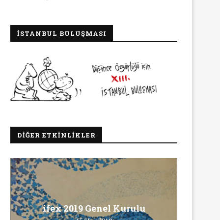
İSTANBUL BULUŞMASI
DIĞER ETKINLIKLER
Ma
ifex 2019 Genel Kurulu
Ö