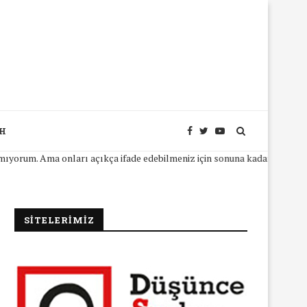
SH
um. Ama onları açıkça ifade edebilmeniz için sonuna kadar yanınızda ola
SİTELERİMİZ