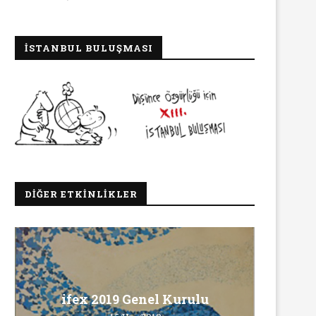
İSTANBUL BULUŞMASI
DIĞER ETKINLIKLER
Ma
ifex 2019 Genel Kurulu
Ö