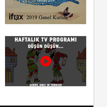
INNEWS’in Türkçe X hesabına
15/Haz/2019
erişim engeli
30/07/2026
Gazeteci Sema Bingöl ve 24 
hakkında soruşturma
30/07/2026