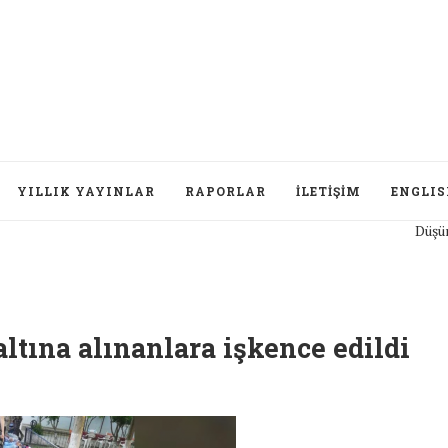
YILLIK YAYINLAR
RAPORLAR
İLETIŞIM
ENGLI
Düşünceler
altına alınanlara işkence edildi