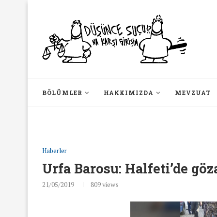
BÖLÜMLER
HAKKIMIZDA
MEVZUAT
Haberler
Urfa Barosu: Halfeti’de göz
21/05/2019
809
views