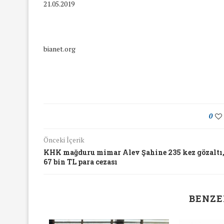
21.05.2019
bianet.org
0
Önceki İçerik
KHK mağduru mimar Alev Şahine 235 kez gözaltı
67 bin TL para cezası
BENZE
yında Yaş Ayrımcılığı
Mart Ayında Nefre
Konuştuk
Konuştu