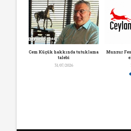
16/Nis/2018
19/Mar/2018
aylaşan
Cem Küçük hakkında tutuklama
Munzur Fest
ra ceza
talebi
e
31/07/2026