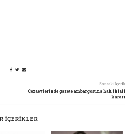
Sonraki İçerik
,
Cezaevlerinde gazete ambargosuna hak ihlali
kararı
R İÇERIKLER
t Söylemi
Şubat Ayında Çatışma Çözümü
k
Konuştuk