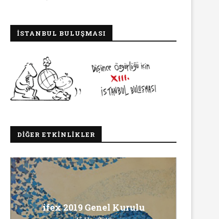
İSTANBUL BULUŞMASI
DIĞER ETKINLIKLER
Ma
ifex 2019 Genel Kurulu
Ö