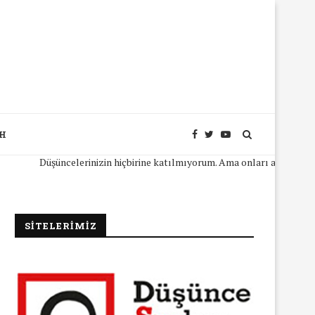
SH
Düşüncelerinizin hiçbirine katılmıyorum. Ama onları açıkça ifade ede
SİTELERİMİZ