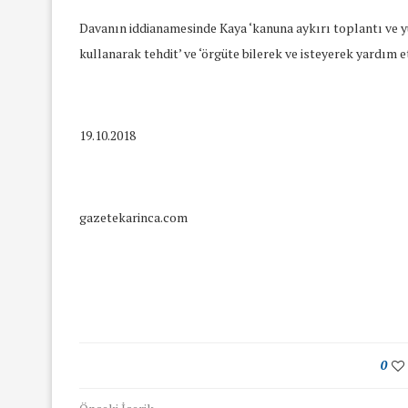
Davanın iddianamesinde Kaya ‘kanuna aykırı toplantı ve yürü
kullanarak tehdit’ ve ‘örgüte bilerek ve isteyerek yardım 
19.10.2018
gazetekarinca.com
0
yında Yaş Ayrımcılığı
Mart Ayında Nefre
Konuştuk
Konuştu