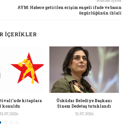
Sonraki İçerik
26/Şub/2018
AYM: Habere getirilen erişim engeli ifade ve basın
özgürlüğünün ihlali
R İÇERIKLER
J
ivali’nde kitaplara
Üsküdar Belediye Başkanı
l konuldu
Sinem Dedetaş tutuklandı
31/07/2026
31/07/2026