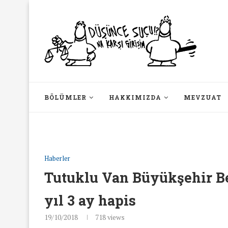
BÖLÜMLER
HAKKIMIZDA
MEVZUAT
Haberler
Tutuklu Van Büyükşehir Be
yıl 3 ay hapis
19/10/2018
718
views