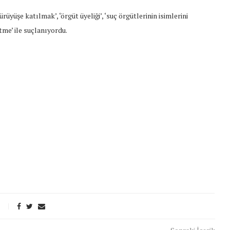
yüşe katılmak’, ‘örgüt üyeliği’, ‘suç örgütlerinin isimlerini
etme’ ile suçlanıyordu.
t Söylemi
Şubat Ayında Çatışma Çözümü
k
Konuştuk