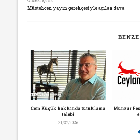
Önceki İçerik
16/Nis/2018
19/Mar/2018
Müstehcen yayın gerekçesiyle açılan dava
BENZE
aylaşan
Cem Küçük hakkında tutuklama
Munzur Fest
ra ceza
talebi
e
31/07/2026