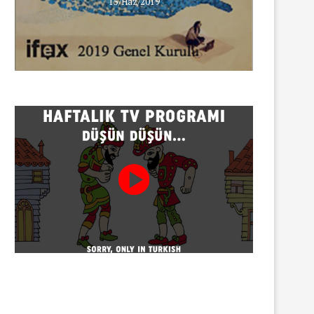
15/Haz/2019
INNEWS’in Türkçe X hesabına
erişim engeli
30/07/2026
Gazeteci Sema Bingöl ve 24 
hakkında soruşturma
30/07/2026