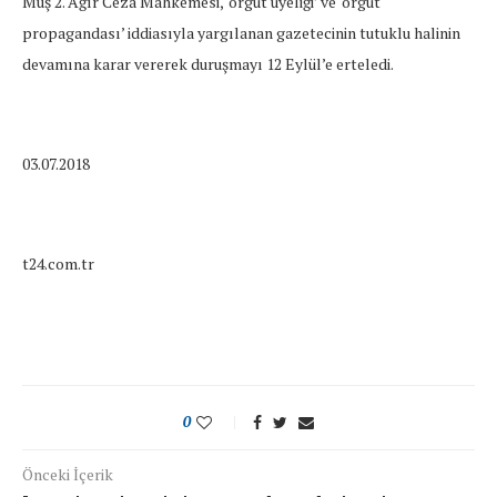
Muş 2. Ağır Ceza Mahkemesi, ‘örgüt üyeliği’ ve ‘örgüt
propagandası’ iddiasıyla yargılanan gazetecinin tutuklu halinin
devamına karar vererek duruşmayı 12 Eylül’e erteledi.
03.07.2018
t24.com.tr
0
Önceki İçerik