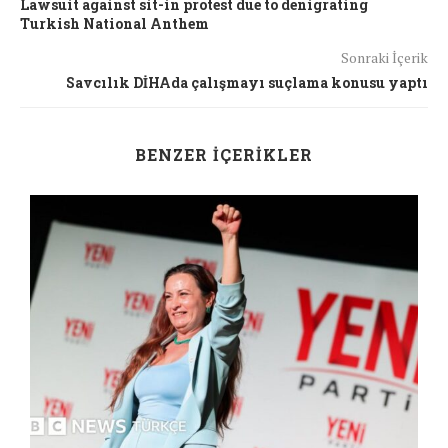
Lawsuit against sit-in protest due to denigrating
Turkish National Anthem
Sonraki İçerik
Savcılık DİHAda çalışmayı suçlama konusu yaptı
BENZER İÇERIKLER