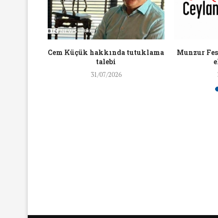
16/Nis/2018
19/Mar/2018
aylaşan
Cem Küçük hakkında tutuklama
Munzur Fest
ra ceza
talebi
e
31/07/2026