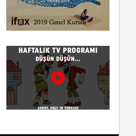
15/Haz/2019
Gazeteci Sema Bingöl ve 24 
hakkında soruşturma
30/07/2026