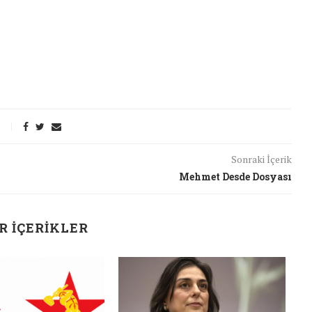
Sonraki İçerik
Mehmet Desde Dosyası
R İÇERIKLER
J
t Söylemi
Şubat Ayında Çatışma Çözümü
k
Konuştuk