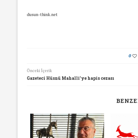
dusun-think.net
0
Önceki İçerik
Gazeteci Hüsnü Mahalli’ye hapis cezası
BENZE
yında Yaş Ayrımcılığı
Mart Ayında Nefre
Konuştuk
Konuştu