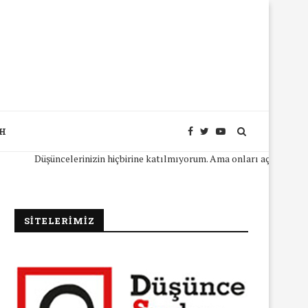
SH
Düşüncelerinizin hiçbirine katılmıyorum. Ama onları açıkça ifade edeb
SİTELERİMİZ