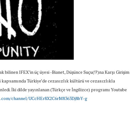
k bilinen IFEX’in üç üyesi -Bianet, Düşünce Suçu(!?)na Karşı Girişim
 kapsamında Türkiye’de cezasızlık kültürü ve cezasızlıkla
nledi. İki dilde yayınlanan (Türkçe ve İngilizce) programı Youtube
be.com/channel/UCcHEr8X2C6rM8363Dj8bY-g