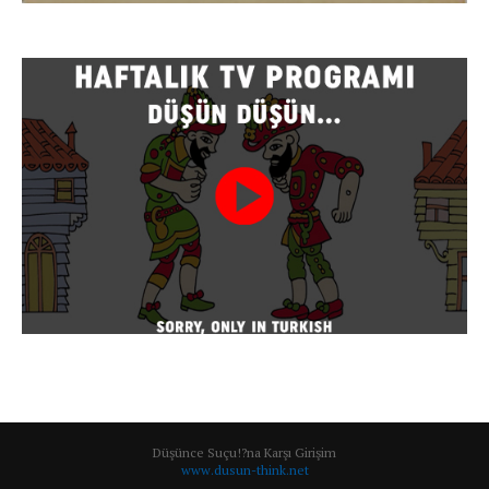
Düşünce Suçu!?na Karşı Girişim
www.dusun-think.net