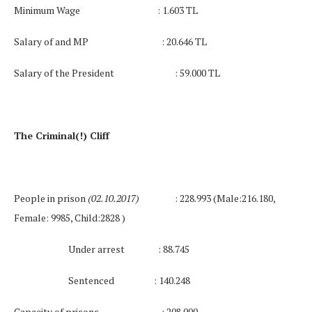
Minimum Wage
: 1.603 TL
Salary of and MP
: 20.646 TL
Salary of the President
: 59.000 TL
The Criminal(!) Cliff
People in prison
(02.10.2017)
:
228.993 (Male:216.180,
Female: 9985, Child:2828 )
Under arrest
: 88.745
Sentenced
: 140.248
Capacity of prisons
: 208.000