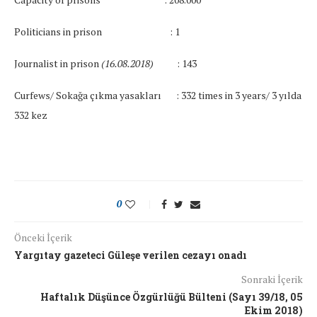
Politicians in prison
: 1
Journalist in prison
(16.08.2018)
:
143
Curfews/ Sokağa çıkma yasakları : 332 times in 3 years/ 3 yılda
332 kez
0
Önceki İçerik
Yargıtay gazeteci Güleşe verilen cezayı onadı
Sonraki İçerik
Haftalık Düşünce Özgürlüğü Bülteni (Sayı 39/18, 05
Ekim 2018)