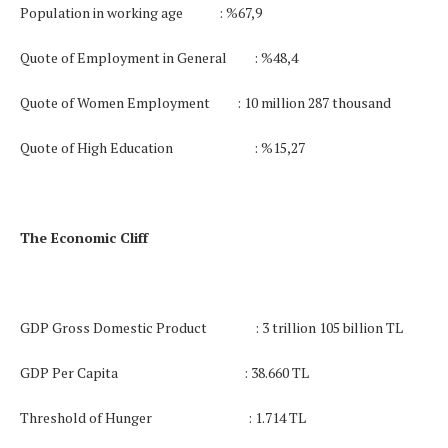
Population in working age
: %67,9
Quote of Employment in General
:
%48,4
Quote of Women Employment
: 10 million 287 thousand
Quote of High Education
:
%
15,27
The Economic Cliff
GDP Gross Domestic Product
: 3 trillion 105 billion TL
GDP Per Capita
:
38.660 TL
Threshold of Hunger
: 1.714 TL