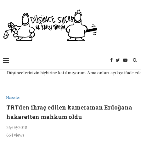
üşüncelerinizin hiçbirine katılmıyorum. Ama onları açıkça ifade edebilme
Haberler
TRTden ihraç edilen kameraman Erdoğana
hakaretten mahkum oldu
26/09/2018
664
views