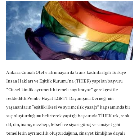
Ankara Cinnah Otel’e alınmayan iki trans kadınla ilgili Türkiye
İnsan Hakları ve Eşitlik Kurumu’na (TİHEK) yapılan başvuru
“Cinsel kimlik ayrımcılık temeli sayılmıyor” gerekçesi ile
reddedildi. Pembe Hayat LGBTT Dayanışma Derneği’nin
yaşananların “eşitlik ilkesi ve ayrımcılık yasağı” kapsamında bir
suç oluşturduğunu belirterek yaptığı başvuruda TİHEK ırk, renk,
dil, din, inanç, mezhep, felsefi ve siyasi görüş ve cinsiyet gibi
temellerin ayrımcılık oluşturduğunu, cinsiyet kimliğine dayalı