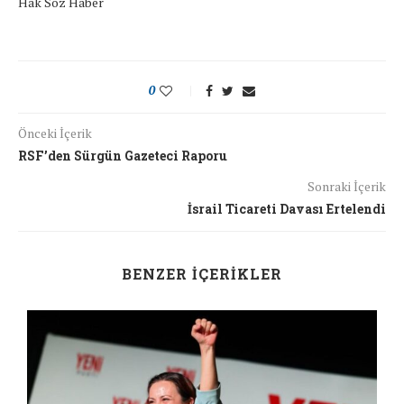
Hak Söz Haber
0
Önceki İçerik
RSF’den Sürgün Gazeteci Raporu
Sonraki İçerik
İsrail Ticareti Davası Ertelendi
BENZER İÇERIKLER